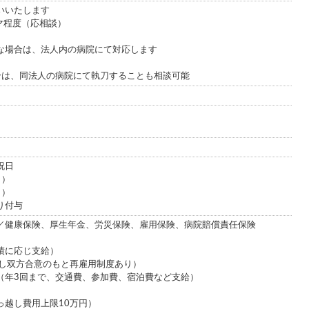
いいたします
マ程度（応相談）
な場合は、法人内の病院にて対応します
合は、同法人の病院にて執刀することも相談可能
祝日
日）
日）
り付与
／健康保険、厚生年金、労災保険、雇用保険、病院賠償責任保険
績に応じ支給）
だし双方合意のもと再雇用制度あり）
（年3回まで、交通費、参加費、宿泊費など支給）
っ越し費用上限10万円）