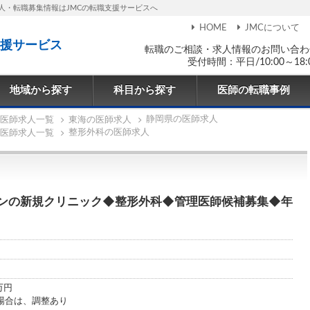
人・転職募集情報はJMCの転職支援サービスへ
HOME
JMCについて
援サービス
転職のご相談・求人情報のお問い合わ
受付時間：平日/10:00～18:
地域から探す
科目から探す
医師の転職事例
静岡県の医師求人
医師求人一覧
東海の医師求人
整形外科の医師求人
医師求人一覧
ープンの新規クリニック◆整形外科◆管理医師候補募集◆年
0万円
場合は、調整あり