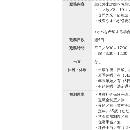
勤務内容
主に外来診療をお願
・コマ数／8～10コ
・専門外来／応相談
・検査やオペが必要
※オペを希望する場
勤務日数
週5日
勤務時間
平日／8:30～17:30
土曜／8:30～12:30
当直
なし
休日・休暇
・土曜午後、日曜、
・夏季休暇／有（5
・年末年始／有（5
・有給休暇／法定通
福利厚生
・各種社会保険完備
・退職金制度／無
・昇給／有（業務実
・定年／65歳（た
・学会参加制度／有
・住宅手当／無
・赴任手当／有（引