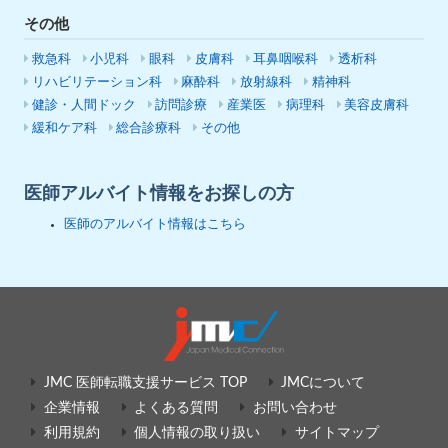
その他
救急科
小児科
眼科
皮膚科
耳鼻咽喉科
透析科
リハビリテーション科
麻酔科
放射線科
精神科
健診・人間ドック
訪問診療
産業医
病理科
美容皮膚科
緩和ケア科
総合診療科
その他
医師アルバイト情報をお探しの方
医師のアルバイト情報はこちら
JMC 医師転職支援サービス TOP
JMCについて
企業情報
よくある質問
お問い合わせ
利用規約
個人情報の取り扱い
サイトマップ