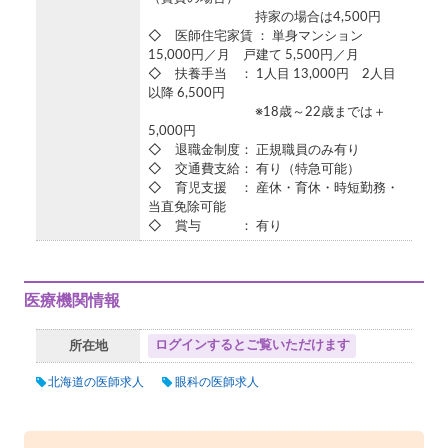
持家の場合は4,500円
◇ 医師住宅家賃 ： 単身マンション
15,000円／月 戸建て 5,500円／月
◇ 扶養手当 ： 1人目 13,000円 2人目
以降 6,500円
※18歳～22歳までは＋
5,000円
◇ 退職金制度： 正規職員のみ有り
◇ 交通費支給： 有り（特急可能）
◇ 育児支援 ： 産休・育休・時短勤務・
当直免除可能
◇ 賞与 ： 有り
医療機関情報
ログインするとご覧いただけます
所在地
北海道の医師求人
眼科の医師求人