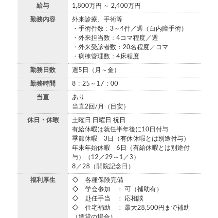
給与
1,800万円 ～ 2,400万円
勤務内容
外来診療、手術等
・手術件数：3～4件／週（白内障手術）
・外来担当数：4コマ程度／週
・外来受診者数：20名程度／コマ
・病棟管理数：4床程度
勤務日数
週5日（月～金）
勤務時間
8：25～17：00
当直
あり
当直2回/月（目安）
休日・休暇
土曜日 日曜日 祝日
有給休暇は就任半年後に10日付与
季節休暇 3日（有休休暇とは別途付与）
年末年始休暇 6日（有給休暇とは別途付
与）（12／29～1／3）
8／28（開院記念日）
福利厚生
◇ 各種保険完備
◇ 学会参加 ： 可（補助有）
◇ 赴任手当 ： 応相談
◇ 住宅補助 ： 最大28,500円まで補助
（賃貸の場合）