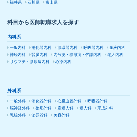
福井県
石川県
富山県
科目から医師転職求人を探す
内科系
一般内科
消化器内科
循環器内科
呼吸器内科
血液内科
神経内科
腎臓内科
内分泌・糖尿病・代謝内科
老人内科
リウマチ・膠原病内科
心療内科
外科系
一般外科
消化器外科
心臓血管外科
呼吸器外科
脳神経外科
整形外科
産婦人科
婦人科
形成外科
乳腺外科
泌尿器科
美容外科