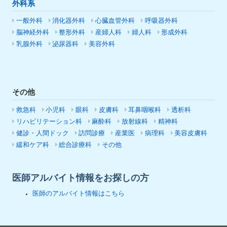
外科系
一般外科
消化器外科
心臓血管外科
呼吸器外科
脳神経外科
整形外科
産婦人科
婦人科
形成外科
乳腺外科
泌尿器科
美容外科
その他
救急科
小児科
眼科
皮膚科
耳鼻咽喉科
透析科
リハビリテーション科
麻酔科
放射線科
精神科
健診・人間ドック
訪問診療
産業医
病理科
美容皮膚科
緩和ケア科
総合診療科
その他
医師アルバイト情報をお探しの方
医師のアルバイト情報はこちら