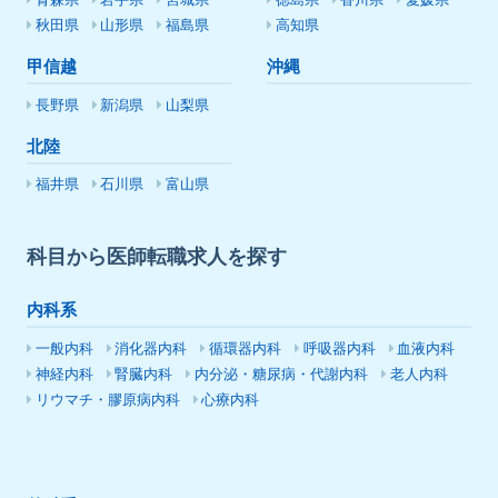
青森県
岩手県
宮城県
徳島県
香川県
愛媛県
秋田県
山形県
福島県
高知県
甲信越
沖縄
長野県
新潟県
山梨県
北陸
福井県
石川県
富山県
科目から医師転職求人を探す
内科系
一般内科
消化器内科
循環器内科
呼吸器内科
血液内科
神経内科
腎臓内科
内分泌・糖尿病・代謝内科
老人内科
リウマチ・膠原病内科
心療内科