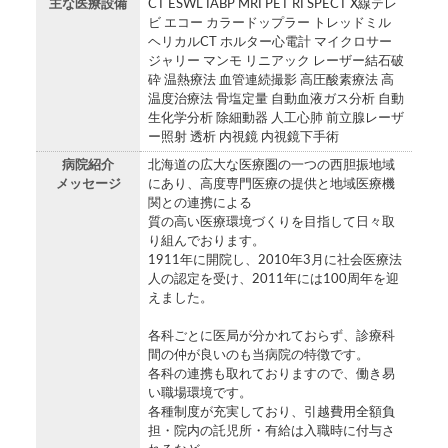
主な医療設備
CT ESWL IABP MRI PET RI SPECT X線テレ
ビ エコー カラードップラー トレッドミル
ヘリカルCT ホルター心電計 マイクロサー
ジャリー マンモ リニアック レーザー結石破
砕 温熱療法 血管連続撮影 高圧酸素療法 高
温度治療法 骨塩定量 自動血液ガス分析 自動
生化学分析 除細動器 人工心肺 前立腺レーザ
ー照射 透析 内視鏡 内視鏡下手術
病院紹介
北海道の広大な医療圏の一つの西胆振地域
メッセージ
にあり、高度専門医療の提供と地域医療機
関との連携による
質の高い医療環境づくりを目指して日々取
り組んでおります。
1911年に開院し、2010年3月に社会医療法
人の認定を受け、2011年には100周年を迎
えました。
各科ごとに医局が分かれておらず、診療科
間の仲が良いのも当病院の特徴です。
各科の連携も取れておりますので、働き易
い職場環境です。
各種制度が充実しており、引越費用全額負
担・院内の託児所・有給は入職時に付与さ