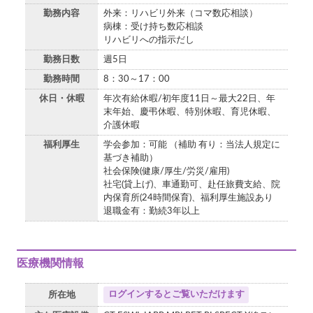
勤務内容
外来：リハビリ外来（コマ数応相談）
病棟：受け持ち数応相談
リハビリへの指示だし
勤務日数
週5日
勤務時間
8：30～17：00
休日・休暇
年次有給休暇/初年度11日～最大22日、年
末年始、慶弔休暇、特別休暇、育児休暇、
介護休暇
福利厚生
学会参加：可能 （補助 有り：当法人規定に
基づき補助）
社会保険(健康/厚生/労災/雇用)
社宅(貸上げ)、車通勤可、赴任旅費支給、院
内保育所(24時間保育)、福利厚生施設あり
退職金有：勤続3年以上
医療機関情報
ログインするとご覧いただけます
所在地