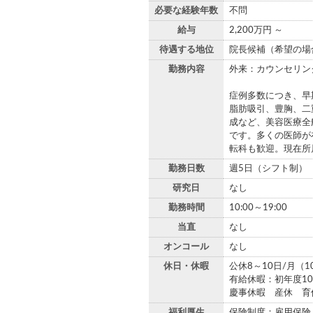
必要な経験年数
不問
給与
2,200万円 ～
待遇する地位
院長候補（希望の場
勤務内容
外来：カウンセリン
症例多数につき、早
脂肪吸引、豊胸、二
成など、美容医療全
です。多くの医師
転科も歓迎。現在所
勤務日数
週5日（シフト制）
研究日
なし
勤務時間
10:00～19:00
当直
なし
オンコール
なし
休日・休暇
公休8～10日/月（1
有給休暇：初年度10
慶事休暇 産休 育
福利厚生
保険制度：雇用保険