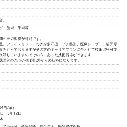
合）
グ・施術・手術等
期の技術習得が可能です。
重、フェイスリフト、わきが多汗症、プチ整形、医療レーザー、輪郭形
般を行っておりますがその方のキャリアプランに合わせて技術習得可能
が在籍していますのでその方にあった技術習得ができます。
属医師の75％が美容以外からの転科になります。
05日/年）
日 3年12日
休
、労災保険、健康保険、厚生年金、医師賠償保険