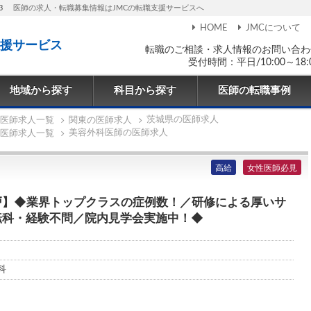
3
医師の求人・転職募集情報はJMCの転職支援サービスへ
HOME
JMCについて
援サービス
転職のご相談・求人情報のお問い合わ
受付時間：平日/10:00～18:
地域から探す
科目から探す
医師の転職事例
茨城県の医師求人
医師求人一覧
関東の医師求人
美容外科医師の医師求人
医師求人一覧
高給
女性医師必見
戸】◆業界トップクラスの症例数！／研修による厚いサ
転科・経験不問／院内見学会実施中！◆
科