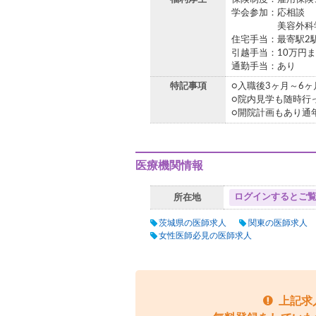
学会参加：応相談
美容外科学会加
住宅手当：最寄駅2
引越手当：10万円
通勤手当：あり
特記事項
○入職後3ヶ月～6
○院内見学も随時行
○開院計画もあり通
医療機関情報
ログインするとご
所在地
茨城県の医師求人
関東の医師求人
女性医師必見の医師求人
上記求