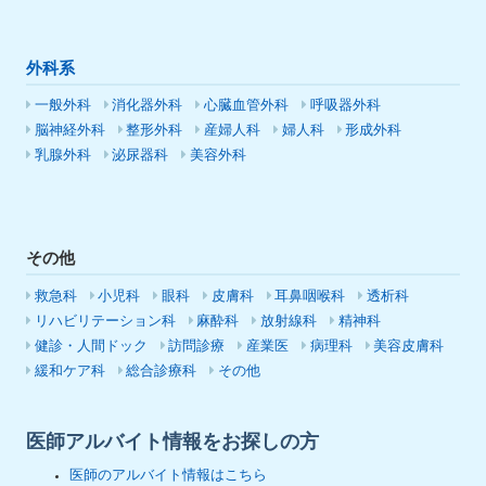
外科系
一般外科
消化器外科
心臓血管外科
呼吸器外科
脳神経外科
整形外科
産婦人科
婦人科
形成外科
乳腺外科
泌尿器科
美容外科
その他
救急科
小児科
眼科
皮膚科
耳鼻咽喉科
透析科
リハビリテーション科
麻酔科
放射線科
精神科
健診・人間ドック
訪問診療
産業医
病理科
美容皮膚科
緩和ケア科
総合診療科
その他
医師アルバイト情報をお探しの方
医師のアルバイト情報はこちら