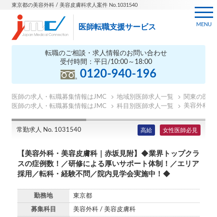
東京都の美容外科 / 美容皮膚科求人案件 No.1031540
MENU
医師転職支援サービス
転職のご相談・求人情報のお問い合わせ
受付時間：平日/10:00～18:00
0120-940-196
医師の求人・転職募集情報はJMC
地域別医師求人一覧
関東の医師
美容外科医
医師の求人・転職募集情報はJMC
科目別医師求人一覧
常勤求人 No. 1031540
高給
女性医師必見
【美容外科・美容皮膚科｜赤坂見附】◆業界トップクラ
スの症例数！／研修による厚いサポート体制！／エリア
採用／転科・経験不問／院内見学会実施中！◆
勤務地
東京都
募集科目
美容外科 / 美容皮膚科