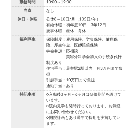
勤務時間
10:00～19:00
当直
なし
休日・休暇
公休8～10日/月（105日/年）
有給休暇：初年度10日 3年12日
慶事休暇 産休 育休
福利厚生
保険制度：雇用保険、労災保険、健康保
険、厚生年金、医師賠償保険
学会参加：応相談
美容外科学会加入の手続き代行
制度あり
住宅手当：最寄駅2駅以内、月3万円まで負
担
引越手当：10万円まで負担
通勤手当：あり
特記事項
○入職後3ヶ月～6ヶ月は研修期間を設けて
います。
○院内見学も随時行っております、お気軽
にお問い合わせください。
○開院計画もあり通年で採用を実施してい
ます。