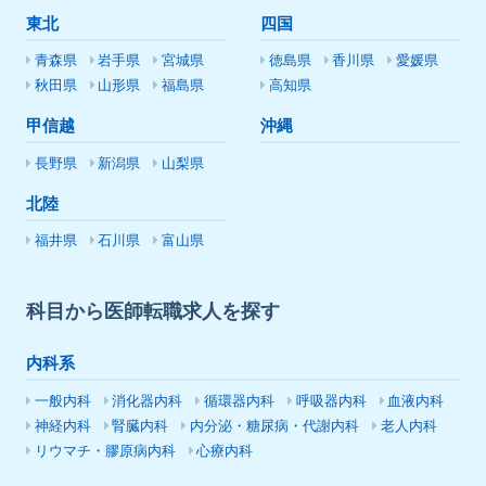
東北
四国
青森県
岩手県
宮城県
徳島県
香川県
愛媛県
秋田県
山形県
福島県
高知県
甲信越
沖縄
長野県
新潟県
山梨県
北陸
福井県
石川県
富山県
科目から医師転職求人を探す
内科系
一般内科
消化器内科
循環器内科
呼吸器内科
血液内科
神経内科
腎臓内科
内分泌・糖尿病・代謝内科
老人内科
リウマチ・膠原病内科
心療内科