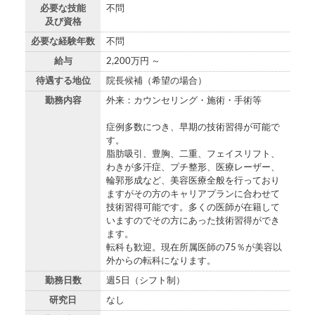
必要な技能
不問
及び資格
必要な経験年数
不問
給与
2,200万円 ～
待遇する地位
院長候補（希望の場合）
勤務内容
外来：カウンセリング・施術・手術等
症例多数につき、早期の技術習得が可能で
す。
脂肪吸引、豊胸、二重、フェイスリフト、
わきが多汗症、プチ整形、医療レーザー、
輪郭形成など、美容医療全般を行っており
ますがその方のキャリアプランに合わせて
技術習得可能です。多くの医師が在籍して
いますのでその方にあった技術習得ができ
ます。
転科も歓迎。現在所属医師の75％が美容以
外からの転科になります。
勤務日数
週5日（シフト制）
研究日
なし