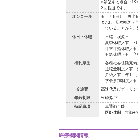
※希望する場合／19
3回程度です。
オンコール
有（月8日）、再出
Ｃ/Ｓ、母体搬送（
していることから、
休日・休暇
・日曜、祝祭日
・夏季休暇／有（7
・年末年始休暇／有
・有給休暇／有（入
福利厚生
・各種社会保険完備
・退職金制度／有（
・昇給／有（年1回
・学会参加制度／有
交通費
高速代及びガソリン
年齢制限
50歳以下
特記事項
・車通勤可能
・医師体制／常勤4
医療機関情報