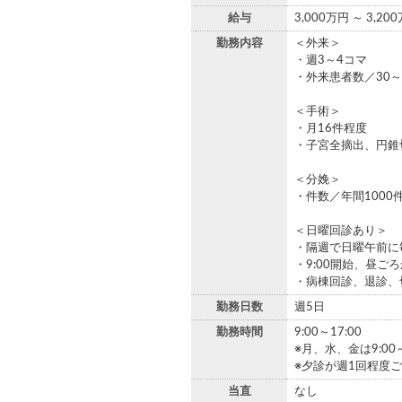
給与
3,000万円 ～ 3,20
勤務内容
＜外来＞
・週3～4コマ
・外来患者数／30～
＜手術＞
・月16件程度
・子宮全摘出、円錐
＜分娩＞
・件数／年間1000
＜日曜回診あり＞
・隔週で日曜午前に
・9:00開始、昼ご
・病棟回診、退診、
勤務日数
週5日
勤務時間
9:00～17:00
※月、水、金は9:00～
※夕診が週1回程度
当直
なし