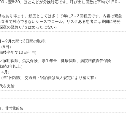
:00～翌8:30、ほとんどが分娩対応です。呼び出し回数は平均で1日0～
勤もあり得ます。頻度としては多くて年に2～3回程度です。内容は緊急
当直医で対応できないケースでコール。リスクある患者には昼間に誘発
深夜の緊急Ｃ/Ｓはめったにない）
月～9月の間で3日間の取得）
（5日）
職後半年で10日付与）
／雇用保険、労災保険、厚生年金、健康保険、病院賠償責任保険
勤続3年以上）
、4月）
（年1回程度、交通費・宿泊費は法人規定により補助有）
代を支給
名、非常勤6名