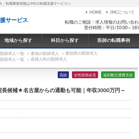
人・転職募集情報はJMCの転職支援サービスへ
HOME
JMCについて
援サービス
転職のご相談・求人情報のお問い合わ
受付時間：平日/10:00～18:
地域から探す
科目から探す
医師の転職事例
愛知県の医師求人
医師求人一覧
東海の医師求人
産婦人科の医師求人
医師求人一覧
高給
女性医師必見
遠距離交通費支給
長候補★名古屋からの通勤も可能｜年収3000万円～