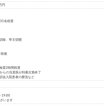
0万円
35名程度
切除、帝王切開
件前後
毎度2時間程度
ろからの当直医が到着次第終了
切迫入院患者の膣洗など
19:00
ございます