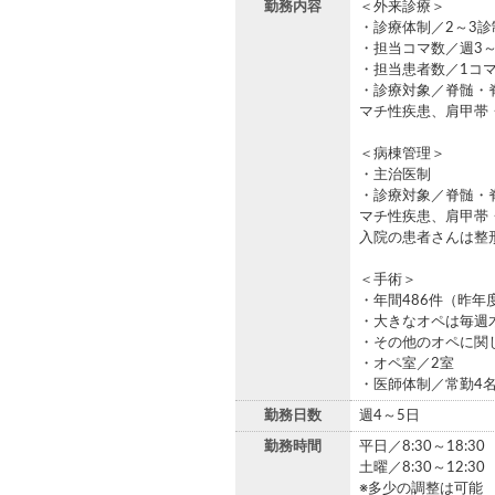
勤務内容
＜外来診療＞
・診療体制／2～3診
・担当コマ数／週3～
・担当患者数／1コマ
・診療対象／脊髄・
マチ性疾患、肩甲帯
＜病棟管理＞
・主治医制
・診療対象／脊髄・
マチ性疾患、肩甲帯
入院の患者さんは整
＜手術＞
・年間486件（昨年
・大きなオペは毎週
・その他のオペに関
・オペ室／2室
・医師体制／常勤4
勤務日数
週4～5日
勤務時間
平日／8:30～18:30
土曜／8:30～12:30
※多少の調整は可能