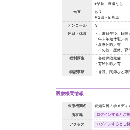
※早番、遅番なし
当直
あり
月2回～応相談
オンコール
なし
休日・休暇
・土曜日午後、日曜
・年末年始休暇／有
・夏季休暇／有
・その他／産休、育
福利厚生
・各種保険完備
・有給休暇／有
特記事項
・脊髄、関節など専
医療機関情報
医療機関名
愛知医科大学メディ
ログインするとご
所在地
ログインするとご
アクセス