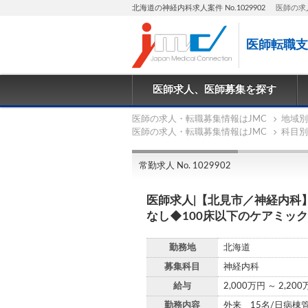
北海道の神経内科求人案件 No.1029902
医師の求
医師転職支
医師求人、医師募集を探す
医師の求人・転職募集情報はJMC
地域別
医師の求人・転職募集情報はJMC
科目別
常勤求人 No. 1029902
医師求人|【北見市／神経内科
なし◆100床以下のケアミッ
勤務地
北海道
募集科目
神経内科
給与
2,000万円 ～ 2,20
勤務内容
外来 15名/日病棟