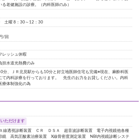
いる老健施設の診療。（内科医師のみ）
0 土曜 8：30～12：30
円/回
フレッシュ休暇
負担水道光熱費のみ
40分、ＪＲ北見駅からも10分と好立地医師住宅も完備※現在、麻酔科医
にて内科診療を行っております。 先生のお力をお貸しください。内科
医療体制強化の為
覧いただけます
 Ｘ線透視診断装置 ＣＲ ＤＳＡ 超音波診断装置 電子内視鏡他各種
節鏡 高気圧酸素治療装置 X線骨密度測定装置 NBI内視鏡診断システ