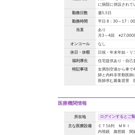
に病院に併設されて
勤務日数
週5.5日
勤務時間
平日 8：30～17：0
当直
あり
月3～4回 ※27,000
オンコール
なし
休日・休暇
日祝・年末年始・リ
福利厚生
住宅提供あり・自己
特記事項
女満別空港から車で
師と内科非常勤医師
医師求む募集背景 
医療機関情報
ログインするとご
所在地
主な医療設備
ＣＴ16列 ＭＲＩ
内視鏡 腹腔鏡 関