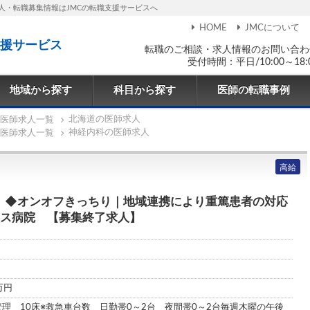
人・転職募集情報はJMCの転職支援サービスへ
HOME
JMCについて
援サービス
転職のご相談・求人情報のお問い合わ
受付時間：平日/10:00～18:
地域から探す
科目から探す
医師の転職事例
北海道の医師求人
医師求人一覧
神経内科の医師求人
医師求人一覧
高給
】◆オンオフきっちり｜地域連携により重篤患者の対応
クス病院 【募集終了求人】
0万円
管理 10床※救急車台数 日勤帯0～2台 夜間帯0～2台毎週木曜の午後