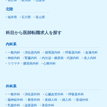
長野県
新潟県
山梨県
北陸
福井県
石川県
富山県
科目から医師転職求人を探す
内科系
一般内科
消化器内科
循環器内科
呼吸器内科
血液内科
神経内科
腎臓内科
内分泌・糖尿病・代謝内科
老人内科
リウマチ・膠原病内科
心療内科
外科系
一般外科
消化器外科
心臓血管外科
呼吸器外科
脳神経外科
整形外科
産婦人科
婦人科
形成外科
乳腺外科
泌尿器科
美容外科