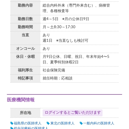
勤務内容
総合内科外来（専門外来含む）、病棟管
理、各種検査等
勤務日数
週4～5日 ※月の公休日9日
勤務時間
月～土8:30～17:30
当直
あり
週1日 ※当直なしも検討可
オンコール
あり
休日・休暇
月9日公休、日曜、祝日、年末年始4〜5
日、夏季特別休暇2日
福利厚生
社会保険完備
特記事項
就任時期：応相談
医療機関情報
ログインするとご覧いただけます
所在地
福島県の医師求人
東北の医師求人
一般内科の医師求人
総合診療科の医師求人