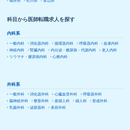
福井県
石川県
富山県
科目から医師転職求人を探す
内科系
一般内科
消化器内科
循環器内科
呼吸器内科
血液内科
神経内科
腎臓内科
内分泌・糖尿病・代謝内科
老人内科
リウマチ・膠原病内科
心療内科
外科系
一般外科
消化器外科
心臓血管外科
呼吸器外科
脳神経外科
整形外科
産婦人科
婦人科
形成外科
乳腺外科
泌尿器科
美容外科