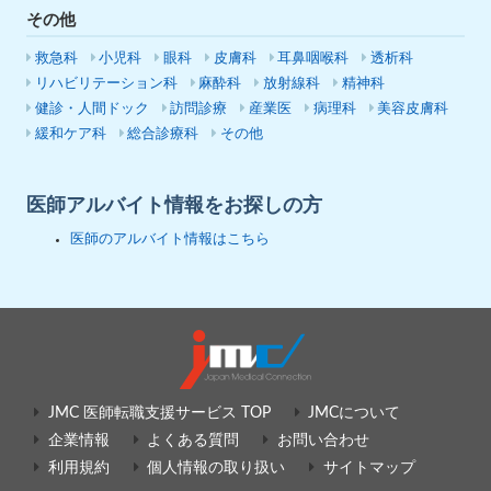
その他
救急科
小児科
眼科
皮膚科
耳鼻咽喉科
透析科
リハビリテーション科
麻酔科
放射線科
精神科
健診・人間ドック
訪問診療
産業医
病理科
美容皮膚科
緩和ケア科
総合診療科
その他
医師アルバイト情報をお探しの方
医師のアルバイト情報はこちら
JMC 医師転職支援サービス TOP
JMCについて
企業情報
よくある質問
お問い合わせ
利用規約
個人情報の取り扱い
サイトマップ