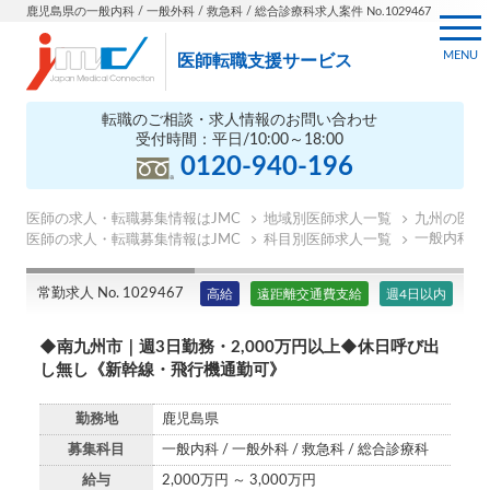
鹿児島県の一般内科 / 一般外科 / 救急科 / 総合診療科求人案件 No.1029467
MENU
医師転職支援サービス
転職のご相談・求人情報のお問い合わせ
受付時間：平日/10:00～18:00
0120-940-196
医師の求人・転職募集情報はJMC
地域別医師求人一覧
九州の医師
一般内科の
医師の求人・転職募集情報はJMC
科目別医師求人一覧
常勤求人 No. 1029467
高給
遠距離交通費支給
週4日以内
◆南九州市｜週3日勤務・2,000万円以上◆休日呼び出
し無し《新幹線・飛行機通勤可》
勤務地
鹿児島県
募集科目
一般内科 / 一般外科 / 救急科 / 総合診療科
給与
2,000万円 ～ 3,000万円