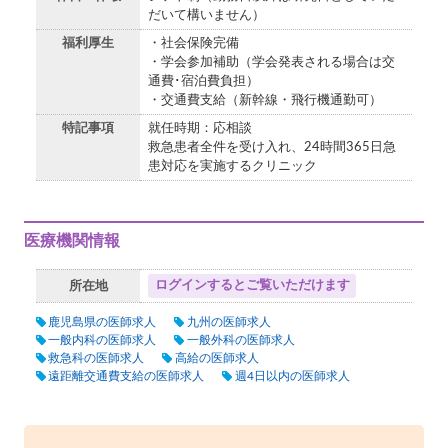
だいて構いません）
福利厚生
・社会保険完備
・学会参加補助（学会発表される場合は交
通費･宿泊費負担）
・交通費支給（新幹線・飛行機通勤可）
特記事項
就任時期：応相談
救急患者全件を受け入れ、24時間365日急
患対応を実施するクリニック
医療機関情報
ログインするとご覧いただけます
所在地
鹿児島県の医師求人
九州の医師求人
一般内科の医師求人
一般外科の医師求人
救急科の医師求人
高給の医師求人
遠距離交通費支給の医師求人
週4日以内の医師求人