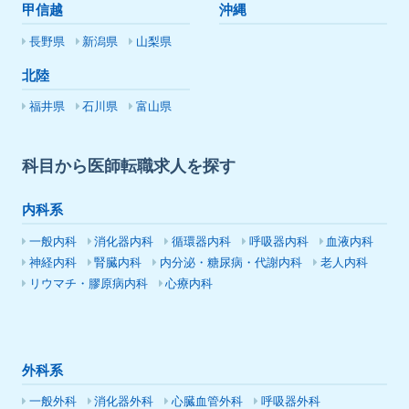
甲信越
沖縄
長野県
新潟県
山梨県
北陸
福井県
石川県
富山県
科目から医師転職求人を探す
内科系
一般内科
消化器内科
循環器内科
呼吸器内科
血液内科
神経内科
腎臓内科
内分泌・糖尿病・代謝内科
老人内科
リウマチ・膠原病内科
心療内科
外科系
一般外科
消化器外科
心臓血管外科
呼吸器外科