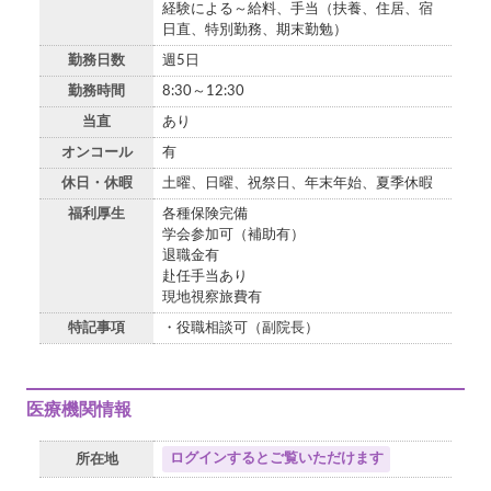
経験による～給料、手当（扶養、住居、宿
日直、特別勤務、期末勤勉）
勤務日数
週5日
勤務時間
8:30～12:30
当直
あり
オンコール
有
休日・休暇
土曜、日曜、祝祭日、年末年始、夏季休暇
福利厚生
各種保険完備
学会参加可（補助有）
退職金有
赴任手当あり
現地視察旅費有
特記事項
・役職相談可（副院長）
医療機関情報
ログインするとご覧いただけます
所在地