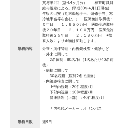
賞与年2回（計4.4ヶ月分） 標茶町職員
給与規定による。(平成30年4月1日現在)
年収の目安（期末勤勉手当、研修手当、寒
冷地手当等を含む。） 医師免許取得後１
０年目 １，９５０万円 医師免許取得
後２０年目 ２，１００万円 医師免許
取得後２５年目 ２，１８０万円 ※扶
養人数により金額は変動します。
勤務内容
外来・病棟管理・内視鏡検査・健診など
・外来に関して
2名体制：80名/日（1名あたり40名前
後）
・病棟に関して
30名程度（医師2名で担当）
・内視鏡検査に関して
上部内視鏡：20件程度/月
下部内視鏡：10件程度/月
健康診断（上部）：40件程度/月
＊内視鏡メーカー：オリンパス
勤務日数
週5日