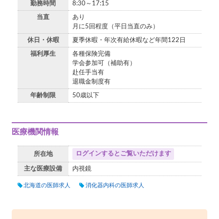
勤務時間
8:30～17:15
当直
あり
月に5回程度（平日当直のみ）
休日・休暇
夏季休暇・年次有給休暇など年間122日
福利厚生
各種保険完備
学会参加可（補助有）
赴任手当有
退職金制度有
年齢制限
50歳以下
医療機関情報
ログインするとご覧いただけます
所在地
主な医療設備
内視鏡
北海道の医師求人
消化器内科の医師求人