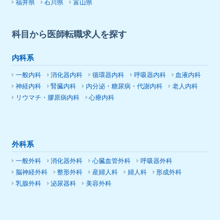
福井県
石川県
富山県
科目から医師転職求人を探す
内科系
一般内科
消化器内科
循環器内科
呼吸器内科
血液内科
神経内科
腎臓内科
内分泌・糖尿病・代謝内科
老人内科
リウマチ・膠原病内科
心療内科
外科系
一般外科
消化器外科
心臓血管外科
呼吸器外科
脳神経外科
整形外科
産婦人科
婦人科
形成外科
乳腺外科
泌尿器科
美容外科