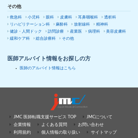
その他
救急科
小児科
眼科
皮膚科
耳鼻咽喉科
透析科
リハビリテーション科
麻酔科
放射線科
精神科
健診・人間ドック
訪問診療
産業医
病理科
美容皮膚科
緩和ケア科
総合診療科
その他
医師アルバイト情報をお探しの方
医師のアルバイト情報はこちら
JMC 医師転職支援サービス TOP
JMCについて
企業情報
よくある質問
お問い合わせ
利用規約
個人情報の取り扱い
サイトマップ