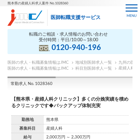
熊本県の産婦人科求人案件 No.1028360
MENU
医師転職支援サービス
転職のご相談・求人情報のお問い合わせ
受付時間：平日/10:00～18:00
0120-940-196
医師の求人・転職募集情報はJMC
地域別医師求人一覧
九州の医師
産婦人科の
医師の求人・転職募集情報はJMC
科目別医師求人一覧
常勤求人 No. 1028360
【熊本県・産婦人科クリニック】多くの分娩実績を積め
るクリニックです◆バックアップ体制充実
勤務地
熊本県
募集科目
産婦人科
給与
2,000万円 ～ 2,300万円