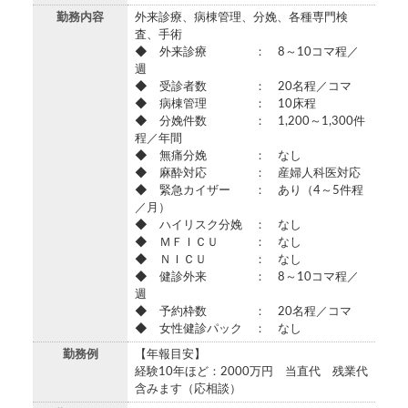
勤務内容
外来診療、病棟管理、分娩、各種専門検
査、手術
◆ 外来診療 ： 8～10コマ程／
週
◆ 受診者数 ： 20名程／コマ
◆ 病棟管理 ： 10床程
◆ 分娩件数 ： 1,200～1,300件
程／年間
◆ 無痛分娩 ： なし
◆ 麻酔対応 ： 産婦人科医対応
◆ 緊急カイザー ： あり（4～5件程
／月）
◆ ハイリスク分娩 ： なし
◆ ＭＦＩＣＵ ： なし
◆ ＮＩＣＵ ： なし
◆ 健診外来 ： 8～10コマ程／
週
◆ 予約枠数 ： 20名程／コマ
◆ 女性健診パック ： なし
勤務例
【年報目安】
経験10年ほど：2000万円 当直代 残業代
含みます（応相談）