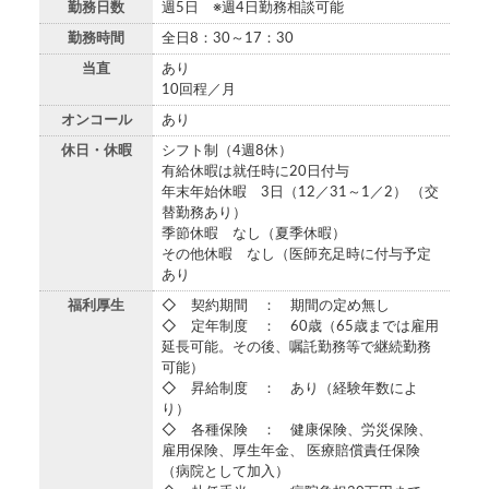
勤務日数
週5日 ※週4日勤務相談可能
勤務時間
全日8：30～17：30
当直
あり
10回程／月
オンコール
あり
休日・休暇
シフト制（4週8休）
有給休暇は就任時に20日付与
年末年始休暇 3日（12／31～1／2） （交
替勤務あり）
季節休暇 なし（夏季休暇）
その他休暇 なし（医師充足時に付与予定
あり
福利厚生
◇ 契約期間 ： 期間の定め無し
◇ 定年制度 ： 60歳（65歳までは雇用
延長可能。その後、嘱託勤務等で継続勤務
可能）
◇ 昇給制度 ： あり（経験年数によ
り）
◇ 各種保険 ： 健康保険、労災保険、
雇用保険、厚生年金、 医療賠償責任保険
（病院として加入）