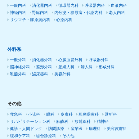
一般内科
消化器内科
循環器内科
呼吸器内科
血液内科
神経内科
腎臓内科
内分泌・糖尿病・代謝内科
老人内科
リウマチ・膠原病内科
心療内科
外科系
一般外科
消化器外科
心臓血管外科
呼吸器外科
脳神経外科
整形外科
産婦人科
婦人科
形成外科
乳腺外科
泌尿器科
美容外科
その他
救急科
小児科
眼科
皮膚科
耳鼻咽喉科
透析科
リハビリテーション科
麻酔科
放射線科
精神科
健診・人間ドック
訪問診療
産業医
病理科
美容皮膚科
緩和ケア科
総合診療科
その他