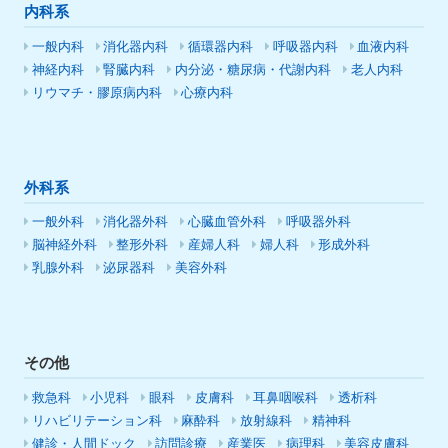
内科系
一般内科
消化器内科
循環器内科
呼吸器内科
血液内科
神経内科
腎臓内科
内分泌・糖尿病・代謝内科
老人内科
リウマチ・膠原病内科
心療内科
外科系
一般外科
消化器外科
心臓血管外科
呼吸器外科
脳神経外科
整形外科
産婦人科
婦人科
形成外科
乳腺外科
泌尿器科
美容外科
その他
救急科
小児科
眼科
皮膚科
耳鼻咽喉科
透析科
リハビリテーション科
麻酔科
放射線科
精神科
健診・人間ドック
訪問診療
産業医
病理科
美容皮膚科