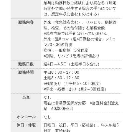
給与は勤務日数ご経験により異なる（所定
時間外労働が発生する場合の手当について
は、想定年収に含むものとする）
勤務内容
外来（救急対応含む）、リハビリ、病棟管
理、検査、その他付随する業務全般
※現在当院では手術は行っていません
外来：週8コマ（週4日勤務の場合）／1コ
マ20～30名前後
病棟：一般病棟 5名程度
※別途、リハビリ患者の評価あり
勤務日数
週4日～4.5日（土曜半日を含む）
勤務時間
平日8：30～17：00
土曜8：30～12：30
※残業あり（月平均5～10ｈ程度）
※早出・残番：あり（月2～3回程度）
当直
なし
現在は非常勤医師が対応 ※当直料金別途支
給 60,000円/回
オンコール
なし
休日・休暇
日曜日、祝日、平日（応相談）、年末年始5
日間、有給休暇