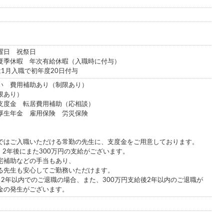
）
曜日 祝祭日
夏季休暇 年次有給休暇（入職時に付与）
入職で初年度20日付与
い 費用補助あり（制限あり）
限あり）
支度金 転居費用補助（応相談）
厚生年金 雇用保険 労災保険
ではご入職いただける常勤の先生に、支度金をご用意しております。
、2年後にまた300万円の支給がございます。
宅補助などの手当もあり、
る先生も安心してご勤務いただけます。
ら2年以内でのご退職の場合、また、300万円支給後2年以内のご退職が
金の発生がございます。