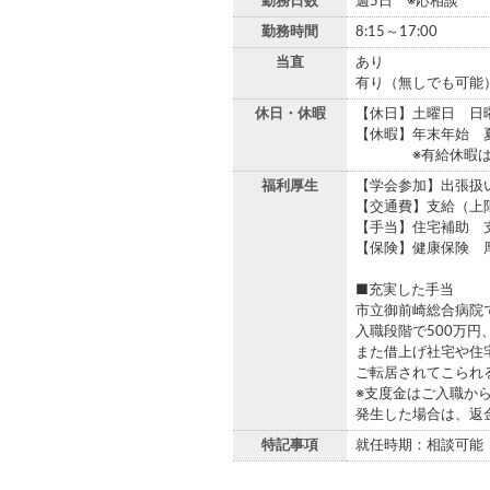
勤務日数
週5日 ※応相談
勤務時間
8:15～17:00
当直
あり
有り（無しでも可能
休日・休暇
【休日】土曜日 日
【休暇】年末年始 
※有給休暇は1月
福利厚生
【学会参加】出張扱
【交通費】支給（上
【手当】住宅補助 
【保険】健康保険 
■充実した手当
市立御前崎総合病院
入職段階で500万円
また借上げ社宅や住
ご転居されてこられ
※支度金はご入職か
発生した場合は、返
特記事項
就任時期：相談可能