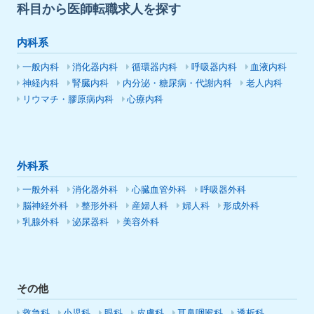
科目から医師転職求人を探す
内科系
一般内科
消化器内科
循環器内科
呼吸器内科
血液内科
神経内科
腎臓内科
内分泌・糖尿病・代謝内科
老人内科
リウマチ・膠原病内科
心療内科
外科系
一般外科
消化器外科
心臓血管外科
呼吸器外科
脳神経外科
整形外科
産婦人科
婦人科
形成外科
乳腺外科
泌尿器科
美容外科
その他
救急科
小児科
眼科
皮膚科
耳鼻咽喉科
透析科