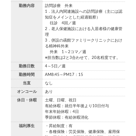
勤務内容
訪問診療 外来
1．法人内関連施設への訪問診療（主には認
知症をメインとした経過観察）
往診 4回／週
2．老人保健施設における入居者様の健康管
理
3．併設の函館ファミリークリニックにおけ
る精神科外来
外来 1～2コマ／週
※担当数は2と3合わせて、20名程度です。
勤務日数
4～5日／週
勤務時間
AM8:45～PM17：15
当直
なし
オンコール
あり
休日・休暇
土曜、日曜、祝日
有給休暇：就任半年後より10日付与
年末年始休暇：4日
季節休暇：有給休暇消化
福利厚生
・昇給制度：有
・各種保険：労災保険、健康保険、雇用保