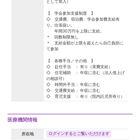
として加入）
【 学会参加支援制度 】
◇ 交通費、宿泊費、学会参加費支給有
り。出張扱い。
年間30万円を上限に支給。
＊ 回数制限無し
＊ 支給金額が上限を超えたら自己負担に
て参加
【 各種手当／その他 】
◇ 赴任手当 ： 有り（実費支給）
◇ 住宅補助 ： 年収に含む（法人借上げ
の相談可）
◇ 時間外手当： 年収に含む
◇ 交通費支給： 年収に含む
◇ 育児支援 ： 有り（院内託児所有り）
医療機関情報
ログインするとご覧いただけます
所在地