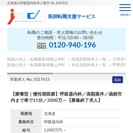
北海道の呼吸器内科求人案件 No.1027615
MENU
医師転職支援サービス
転職のご相談・求人情報のお問い合わせ
受付時間：平日/10:00～18:00
0120-940-196
北海道の医
医師の求人・転職募集情報はJMC
地域別医師求人一覧
呼吸器内科
医師の求人・転職募集情報はJMC
科目別医師求人一覧
常勤求人 No. 1027615
高給
【療養型｜慢性期医療】呼吸器内科／高額案件／函館市
内まで車で15分／2000万～【募集終了求人】
勤務地
北海道
募集科目
呼吸器内科
給与
2,000万円 ～