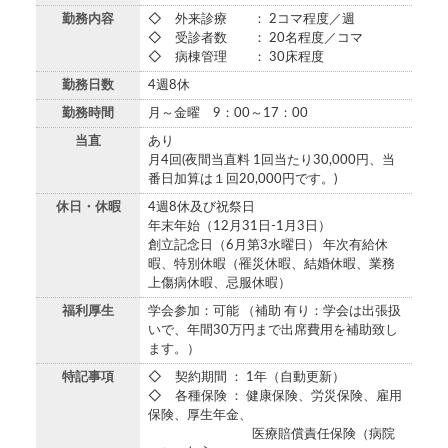
勤務内容
◇ 外来診療 ： 2コマ程度／週
◇ 受診者数 ： 20名程度／コマ
◇ 病棟管理 ： 30床程度
勤務日数
4週8休
勤務時間
月～金曜 9：00～17：00
当直
あり
月4回(夜間当直料 1回当たり30,000円、当
番日加算は１回20,000円です。)
休日・休暇
4週8休及び祝祭日
年末年始（12月31日-1月3日）
創立記念日（6月第3水曜日） 年次有給休
暇、特別休暇（罹災休暇、結婚休暇、業務
上傷病休暇、忌服休暇）
福利厚生
学会参加：可能 （補助 有り：学会は出張扱
いで、年間30万円まで出席費用を補助致し
ます。）
特記事項
◇ 契約期間 ： 1年（自動更新）
◇ 各種保険 ： 健康保険、労災保険、雇用
保険、厚生年金、
医療賠償責任保険（病院