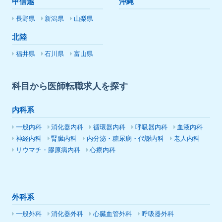
甲信越
沖縄
長野県
新潟県
山梨県
北陸
福井県
石川県
富山県
科目から医師転職求人を探す
内科系
一般内科
消化器内科
循環器内科
呼吸器内科
血液内科
神経内科
腎臓内科
内分泌・糖尿病・代謝内科
老人内科
リウマチ・膠原病内科
心療内科
外科系
一般外科
消化器外科
心臓血管外科
呼吸器外科