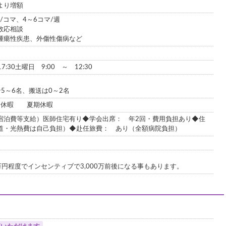
より増額
/コマ、4～6コマ/週
数応相談
腫瘍性疾患、外傷性傷病など
:30土曜日 9:00 ～ 12:30
5～6名、搬送は0～2名
月休暇 夏期休暇
宿泊費等支給）医師住宅有り◆学会出席： 年2回・費用負担あり◆住
道・光熱費は自己負担）◆赴任旅費： あり（全額病院負担）
0万円程度でインセンティブで3,000万前後になる事もあります。