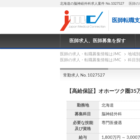
北海道の脳神経外科求人案件 No.1027527
医師の
医師転職支
医師求人、医師募集を探す
医師の求人・転職募集情報はJMC
地域別
医師の求人・転職募集情報はJMC
科目別
常勤求人 No. 1027527
【高給保証】オホーツク圏35
勤務地
北海道
募集科目
脳神経外科
必要な技能
専門医優遇
及び資格
給与
1,800万円 ～ 3,00