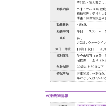
専門性・実力査定に
勤務内容
外来：25～30名程度
病棟管理：受持ち人
手術：脳血管疾患や
勤務日数
4週6休
勤務時間
平日 9:00 ～ 17
当直
あり
月2回：ウォークイン
休日・休暇
日曜日･祝日 正
福利厚生
学会出張可（旅費・
宅提供： あり（水
年齢制限
30歳以上 50歳以下
特記事項
募集背景：体制強化
年収としては2,50
医療機関情報