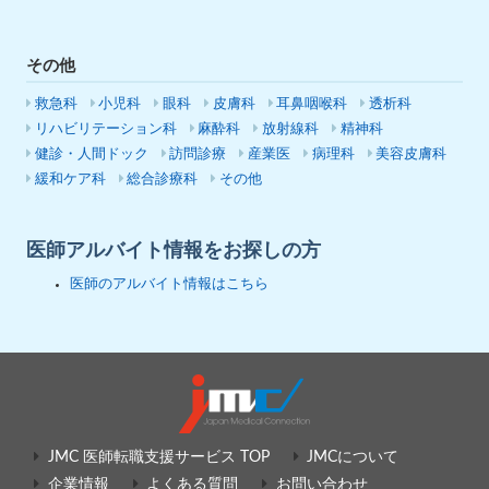
その他
救急科
小児科
眼科
皮膚科
耳鼻咽喉科
透析科
リハビリテーション科
麻酔科
放射線科
精神科
健診・人間ドック
訪問診療
産業医
病理科
美容皮膚科
緩和ケア科
総合診療科
その他
医師アルバイト情報をお探しの方
医師のアルバイト情報はこちら
JMC 医師転職支援サービス TOP
JMCについて
企業情報
よくある質問
お問い合わせ