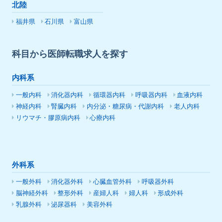
北陸
福井県
石川県
富山県
科目から医師転職求人を探す
内科系
一般内科
消化器内科
循環器内科
呼吸器内科
血液内科
神経内科
腎臓内科
内分泌・糖尿病・代謝内科
老人内科
リウマチ・膠原病内科
心療内科
外科系
一般外科
消化器外科
心臓血管外科
呼吸器外科
脳神経外科
整形外科
産婦人科
婦人科
形成外科
乳腺外科
泌尿器科
美容外科