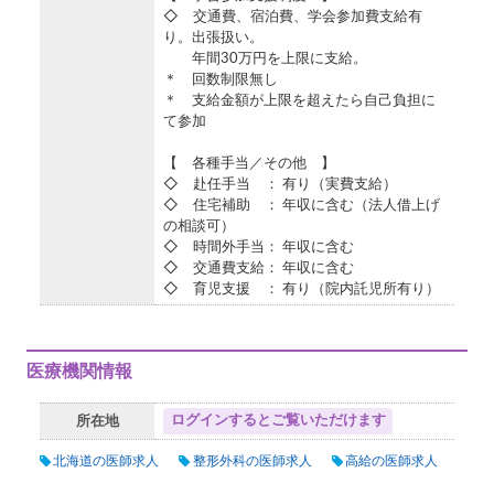
◇ 交通費、宿泊費、学会参加費支給有
り。出張扱い。
年間30万円を上限に支給。
＊ 回数制限無し
＊ 支給金額が上限を超えたら自己負担に
て参加
【 各種手当／その他 】
◇ 赴任手当 ： 有り（実費支給）
◇ 住宅補助 ： 年収に含む（法人借上げ
の相談可）
◇ 時間外手当： 年収に含む
◇ 交通費支給： 年収に含む
◇ 育児支援 ： 有り（院内託児所有り）
医療機関情報
ログインするとご覧いただけます
所在地
北海道の医師求人
整形外科の医師求人
高給の医師求人