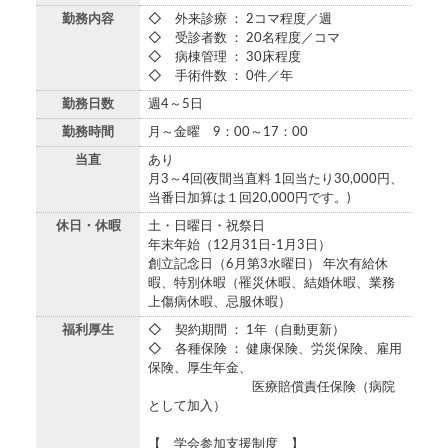
勤務内容
◇ 外来診療 ： 2コマ程度／週
◇ 受診者数 ： 20名程度／コマ
◇ 病棟管理 ： 30床程度
◇ 手術件数 ： 0件／年
勤務日数
週4～5日
勤務時間
月～金曜 9：00～17：00
当直
あり
月3～4回(夜間当直料 1回当たり30,000円、
当番日加算は１回20,000円です。)
休日・休暇
土・日曜日・祝祭日
年末年始（12月31日-1月3日）
創立記念日（6月第3水曜日） 年次有給休
暇、特別休暇（罹災休暇、結婚休暇、業務
上傷病休暇、忌服休暇）
福利厚生
◇ 契約期間 ： 1年（自動更新）
◇ 各種保険 ： 健康保険、労災保険、雇用
保険、厚生年金、
医療賠償責任保険（病院
として加入）
【 学会参加支援制度 】