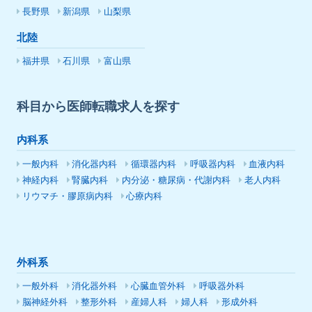
長野県
新潟県
山梨県
北陸
福井県
石川県
富山県
科目から医師転職求人を探す
内科系
一般内科
消化器内科
循環器内科
呼吸器内科
血液内科
神経内科
腎臓内科
内分泌・糖尿病・代謝内科
老人内科
リウマチ・膠原病内科
心療内科
外科系
一般外科
消化器外科
心臓血管外科
呼吸器外科
脳神経外科
整形外科
産婦人科
婦人科
形成外科