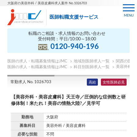
大阪府の美容外科 / 美容皮膚科求人案件 No.1026703
MENU
医師転職支援サービス
転職のご相談・求人情報のお問い合わせ
受付時間：平日/10:00～18:00
0120-940-196
医師の求人・転職募集情報はJMC
地域別医師求人一覧
関西の医師
美容外科医
医師の求人・転職募集情報はJMC
科目別医師求人一覧
常勤求人 No. 1026703
高給
女性医師必見
【美容外科・美容皮膚科】天王寺／圧倒的な症例数と研
修体制！来たれ！美容の情熱大陸?／見学可
勤務地
大阪府
募集科目
美容外科 / 美容皮膚科
必要な技能
不問