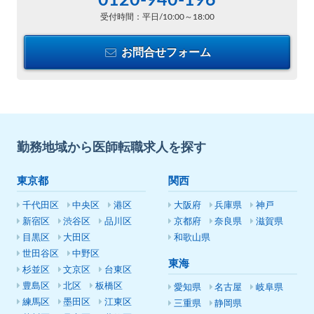
0120-940-196
受付時間：平日/10:00～18:00
お問合せフォーム
勤務地域から医師転職求人を探す
東京都
関西
千代田区
中央区
港区
大阪府
兵庫県
神戸
新宿区
渋谷区
品川区
京都府
奈良県
滋賀県
目黒区
大田区
和歌山県
世田谷区
中野区
東海
杉並区
文京区
台東区
豊島区
北区
板橋区
愛知県
名古屋
岐阜県
練馬区
墨田区
江東区
三重県
静岡県