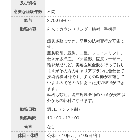
及び資格
必要な経験年数
不問
給与
2,200万円 ～
勤務内容
外来：カウンセリング・施術・手術等
症例多数につき、早期の技術習得が可能で
す。
脂肪吸引、豊胸、二重、フェイスリフト、
わきが多汗症、プチ整形、医療レーザー、
輪郭形成など、美容医療全般を行っており
ますがその方のキャリアプランに合わせて
技術習得可能です。多くの医師が在籍して
いますのでその方にあった技術習得ができ
ます。
転科も歓迎。現在所属医師の75％が美容以
外からの転科になります。
勤務日数
週5日（シフト制）
勤務時間
10：00～19：00
当直
なし
休日・休暇
公休8～10日/月（105日/年）