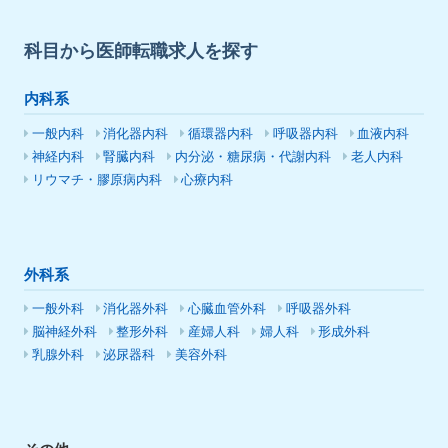
科目から医師転職求人を探す
内科系
一般内科
消化器内科
循環器内科
呼吸器内科
血液内科
神経内科
腎臓内科
内分泌・糖尿病・代謝内科
老人内科
リウマチ・膠原病内科
心療内科
外科系
一般外科
消化器外科
心臓血管外科
呼吸器外科
脳神経外科
整形外科
産婦人科
婦人科
形成外科
乳腺外科
泌尿器科
美容外科