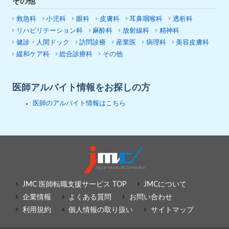
その他
救急科
小児科
眼科
皮膚科
耳鼻咽喉科
透析科
リハビリテーション科
麻酔科
放射線科
精神科
健診・人間ドック
訪問診療
産業医
病理科
美容皮膚科
緩和ケア科
総合診療科
その他
医師アルバイト情報をお探しの方
医師のアルバイト情報はこちら
JMC 医師転職支援サービス TOP
JMCについて
企業情報
よくある質問
お問い合わせ
利用規約
個人情報の取り扱い
サイトマップ