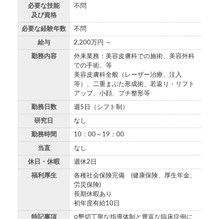
必要な技能
不問
及び資格
必要な経験年数
不問
給与
2,200万円 ～
勤務内容
外来業務：美容皮膚科での施術、美容外科
での手術、等
美容皮膚科全般（レーザー治療、注入
等）、二重まぶた形成術、若返り・リフト
アップ、小顔、プチ整形等
勤務日数
週5日（シフト制）
研究日
なし
勤務時間
10：00～19：00
当直
なし
休日・休暇
週休2日
福利厚生
各種社会保険完備 (健康保険、厚生年金、
労災保険)
長期休暇あり
初年度有給10日
特記事項
○懇切丁寧な指導体制と豊富な臨床症例に