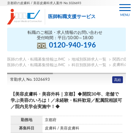
京都府の皮膚科 / 美容皮膚科求人案件 No.1026693
MENU
医師転職支援サービス
転職のご相談・求人情報のお問い合わせ
受付時間：平日/10:00～18:00
0120-940-196
医師の求人・転職募集情報はJMC
地域別医師求人一覧
関西の医師
皮膚科の医
医師の求人・転職募集情報はJMC
科目別医師求人一覧
常勤求人 No. 1026693
高給
【美容皮膚科・美容外科｜京都】◆開院30年、老舗で
学ぶ美容のいろは！／未経験・転科歓迎／配属院相談可
／院内見学会実施中！◆
勤務地
京都府
募集科目
皮膚科 / 美容皮膚科