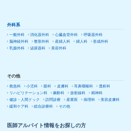
外科系
一般外科
消化器外科
心臓血管外科
呼吸器外科
脳神経外科
整形外科
産婦人科
婦人科
形成外科
乳腺外科
泌尿器科
美容外科
その他
救急科
小児科
眼科
皮膚科
耳鼻咽喉科
透析科
リハビリテーション科
麻酔科
放射線科
精神科
健診・人間ドック
訪問診療
産業医
病理科
美容皮膚科
緩和ケア科
総合診療科
その他
医師アルバイト情報をお探しの方