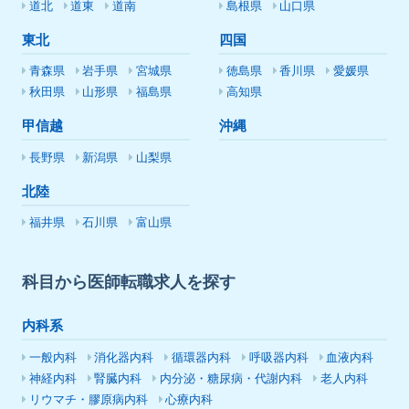
道北
道東
道南
島根県
山口県
東北
四国
青森県
岩手県
宮城県
徳島県
香川県
愛媛県
秋田県
山形県
福島県
高知県
甲信越
沖縄
長野県
新潟県
山梨県
北陸
福井県
石川県
富山県
科目から医師転職求人を探す
内科系
一般内科
消化器内科
循環器内科
呼吸器内科
血液内科
神経内科
腎臓内科
内分泌・糖尿病・代謝内科
老人内科
リウマチ・膠原病内科
心療内科