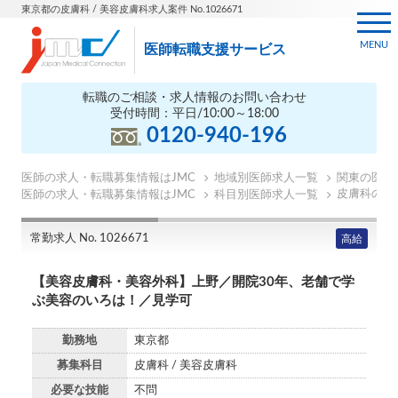
東京都の皮膚科 / 美容皮膚科求人案件 No.1026671
MENU
医師転職支援サービス
転職のご相談・求人情報のお問い合わせ
受付時間：平日/10:00～18:00
0120-940-196
医師の求人・転職募集情報はJMC
地域別医師求人一覧
関東の医師
皮膚科の医
医師の求人・転職募集情報はJMC
科目別医師求人一覧
常勤求人 No. 1026671
高給
【美容皮膚科・美容外科】上野／開院30年、老舗で学
ぶ美容のいろは！／見学可
勤務地
東京都
募集科目
皮膚科 / 美容皮膚科
必要な技能
不問