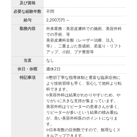
及び資格
必要な経験年数
不問
給与
2,200万円 ～
勤務内容
外来業務：美容皮膚科での施術、美容外科
での手術、等
美容皮膚科全般（レーザー治療、注入
等）、二重まぶた形成術、若返り・リフト
アップ、小顔、プチ整形等
当直
なし
休日・休暇
週休2日
特記事項
○懇切丁寧な指導体制と豊富な臨床症例に
より技術習得も早く、安心して他科より転
科できます。
○美容外科は結果がわかりやすいため、や
りがいに大きな支持が集まっています。
美容外科はリピーターの患者さんが多く、
リピーターが多いという結果の積み重ね
が、良い美容外科医のポイントになりま
す。
○日本有数の症例数ですので、無理なくス
キルアップできます。