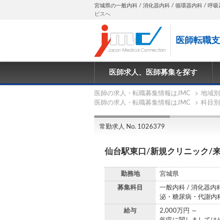
宮城県の一般内科 / 消化器内科 / 循環器内科 / 呼吸器
ビスへ
医師転職支
医師求人、医師募集を探す
医師の求人・転職募集情報はJMC
地域別
医師の求人・転職募集情報はJMC
科目別
常勤求人 No. 1026379
仙台駅東口/新規クリニック/
勤務地
宮城県
募集科目
一般内科 / 消化器内科
泌・糖尿病・代謝内
給与
2,000万円 ～