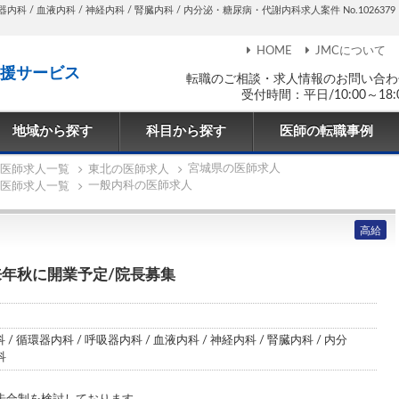
内科 / 血液内科 / 神経内科 / 腎臓内科 / 内分泌・糖尿病・代謝内科求人案件 No.1026379
HOME
JMCについて
援サービス
転職のご相談・求人情報のお問い合わ
受付時間：平日/10:00～18:
地域から探す
科目から探す
医師の転職事例
宮城県の医師求人
医師求人一覧
東北の医師求人
一般内科の医師求人
医師求人一覧
高給
来年秋に開業予定/院長募集
 / 循環器内科 / 呼吸器内科 / 血液内科 / 神経内科 / 腎臓内科 / 内分
科