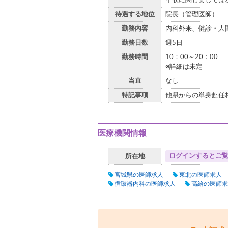
年収に関しましては
待遇する地位
院長（管理医師）
勤務内容
内科外来、健診・人
勤務日数
週5日
勤務時間
10：00～20：00
※詳細は未定
当直
なし
特記事項
他県からの単身赴任
医療機関情報
ログインするとご
所在地
宮城県の医師求人
東北の医師求人
循環器内科の医師求人
高給の医師求