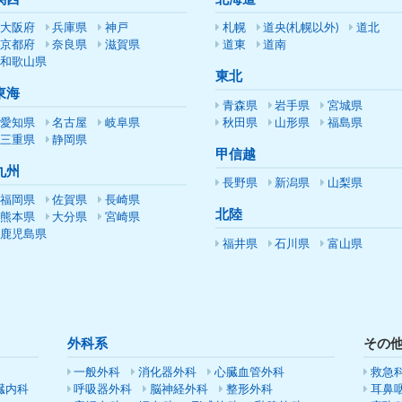
大阪府
兵庫県
神戸
札幌
道央(札幌以外)
道北
京都府
奈良県
滋賀県
道東
道南
和歌山県
東北
東海
青森県
岩手県
宮城県
愛知県
名古屋
岐阜県
秋田県
山形県
福島県
三重県
静岡県
甲信越
九州
長野県
新潟県
山梨県
福岡県
佐賀県
長崎県
北陸
熊本県
大分県
宮崎県
鹿児島県
福井県
石川県
富山県
外科系
その
一般外科
消化器外科
心臓血管外科
救急
臓内科
呼吸器外科
脳神経外科
整形外科
耳鼻