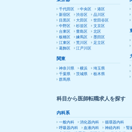
千代田区
中央区
港区
新宿区
渋谷区
品川区
目黒区
大田区
世田谷区
中野区
杉並区
文京区
台東区
豊島区
北区
板橋区
練馬区
墨田区
江東区
荒川区
足立区
葛飾区
江戸川区
関東
神奈川県
横浜
埼玉県
千葉県
茨城県
栃木県
群馬県
科目から医師転職求人を探す
内科系
一般内科
消化器内科
循環器内科
呼吸器内科
血液内科
神経内科
腎