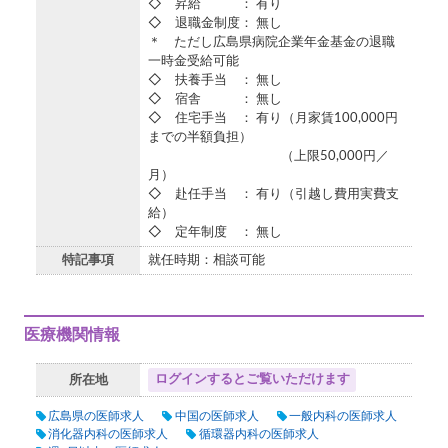
◇ 昇給 ： 有り
◇ 退職金制度： 無し
＊ ただし広島県病院企業年金基金の退職
一時金受給可能
◇ 扶養手当 ： 無し
◇ 宿舎 ： 無し
◇ 住宅手当 ： 有り（月家賃100,000円
までの半額負担）
（上限50,000円／
月）
◇ 赴任手当 ： 有り（引越し費用実費支
給）
◇ 定年制度 ： 無し
特記事項
就任時期：相談可能
医療機関情報
ログインするとご覧いただけます
所在地
広島県の医師求人
中国の医師求人
一般内科の医師求人
消化器内科の医師求人
循環器内科の医師求人