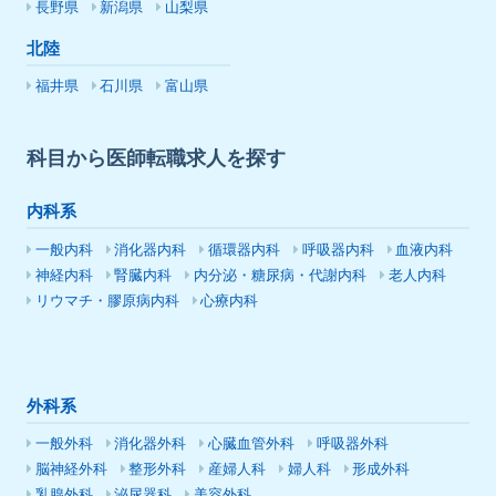
長野県
新潟県
山梨県
北陸
福井県
石川県
富山県
科目から医師転職求人を探す
内科系
一般内科
消化器内科
循環器内科
呼吸器内科
血液内科
神経内科
腎臓内科
内分泌・糖尿病・代謝内科
老人内科
リウマチ・膠原病内科
心療内科
外科系
一般外科
消化器外科
心臓血管外科
呼吸器外科
脳神経外科
整形外科
産婦人科
婦人科
形成外科
乳腺外科
泌尿器科
美容外科