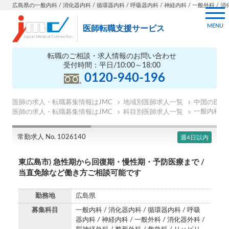
広島県の一般内科 / 消化器内科 / 循環器内科 / 呼吸器内科 / 神経内科 / 一般外科 / 消化
MENU
医師転職支援サービス
転職のご相談・求人情報のお問い合わせ
受付時間：平日/10:00～18:00
0120-940-196
医師の求人・転職募集情報はJMC
地域別医師求人一覧
中国の医師
一般内科の
医師の求人・転職募集情報はJMC
科目別医師求人一覧
常勤求人 No. 1026140
週4日以内
東広島市) 急性期から回復期・慢性期・予防医療まで /
当直免除など働き方ご相談可能です
勤務地
広島県
募集科目
一般内科 / 消化器内科 / 循環器内科 / 呼吸
器内科 / 神経内科 / 一般外科 / 消化器外科 /