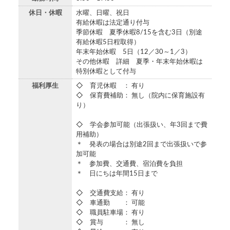
休日・休暇
水曜、日曜、祝日
有給休暇は法定通り付与
季節休暇 夏季休暇8/15を含む3日（別途
有給休暇5日程取得）
年末年始休暇 5日（12／30～1／3）
その他休暇 詳細 夏季・年末年始休暇は
特別休暇として付与
福利厚生
◇ 育児休暇 ： 有り
◇ 保育費補助： 無し（院内に保育施設有
り）
◇ 学会参加可能（出張扱い、年3回まで費
用補助）
＊ 発表の場合は別途2回まで出張扱いで参
加可能
＊ 参加費、交通費、宿泊費を負担
＊ 日にちは年間15日まで
◇ 交通費支給： 有り
◇ 車通勤 ： 可能
◇ 職員駐車場： 有り
◇ 賞与 ： 無し