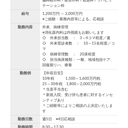
脳神経外科 / 整形外科 / 救急科 / リハビリ
テーション科
給与
1,200万円 ～ 2,000万円
※ご経験・業務内容等による。応相談
勤務内容
外来、病棟管理
※消化器内科は内視鏡もお願いします
◇ 外来担当数 ： 3～4コマ程度／週
◇ 外来受診者数 ： 10～15名程度／コ
マ
◇ 病棟管理数 ： 20床程度
◇ 担当病床種類： 一般、地域包括ケア、
回復期リハ、療養
勤務例
【年収目安】
10年程 1,500～1,600万円程、
25～30年程 1,800～2,000万円程
＊当直手当含む
＊新規入院、受け持ち患者に対するインセ
ンティブあり
＊ご経験等によりご相談の上決定いたしま
す
勤務日数
週5日 ※4日応相談
勤務時間
8:30～17:30