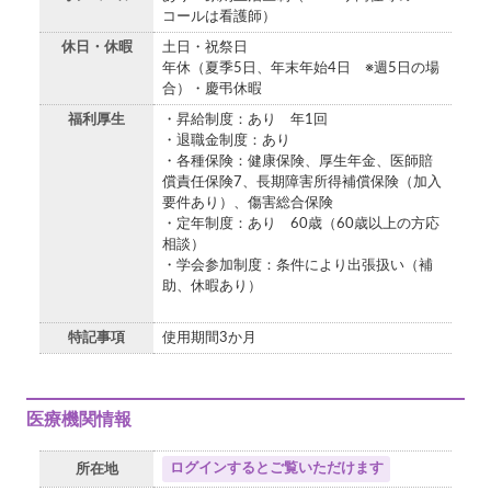
コールは看護師）
休日・休暇
土日・祝祭日
年休（夏季5日、年末年始4日 ※週5日の場
合）・慶弔休暇
福利厚生
・昇給制度：あり 年1回
・退職金制度：あり
・各種保険：健康保険、厚生年金、医師賠
償責任保険7、長期障害所得補償保険（加入
要件あり）、傷害総合保険
・定年制度：あり 60歳（60歳以上の方応
相談）
・学会参加制度：条件により出張扱い（補
助、休暇あり）
特記事項
使用期間3か月
医療機関情報
ログインするとご覧いただけます
所在地