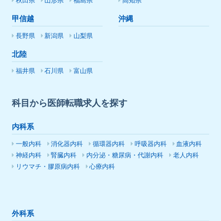
秋田県
山形県
福島県
高知県
甲信越
沖縄
長野県
新潟県
山梨県
北陸
福井県
石川県
富山県
科目から医師転職求人を探す
内科系
一般内科
消化器内科
循環器内科
呼吸器内科
血液内科
神経内科
腎臓内科
内分泌・糖尿病・代謝内科
老人内科
リウマチ・膠原病内科
心療内科
外科系