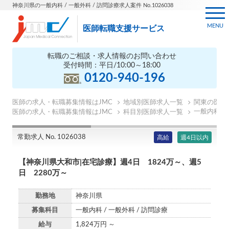
神奈川県の一般内科 / 一般外科 / 訪問診療求人案件 No.1026038
MENU
医師転職支援サービス
転職のご相談・求人情報のお問い合わせ
受付時間：平日/10:00～18:00
0120-940-196
医師の求人・転職募集情報はJMC
地域別医師求人一覧
関東の医師
一般内科の
医師の求人・転職募集情報はJMC
科目別医師求人一覧
常勤求人 No. 1026038
高給
週4日以内
【神奈川県大和市|在宅診療】週4日 1824万～、週5
日 2280万～
勤務地
神奈川県
募集科目
一般内科 / 一般外科 / 訪問診療
給与
1,824万円 ～