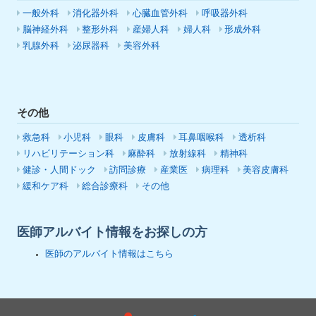
一般外科
消化器外科
心臓血管外科
呼吸器外科
脳神経外科
整形外科
産婦人科
婦人科
形成外科
乳腺外科
泌尿器科
美容外科
その他
救急科
小児科
眼科
皮膚科
耳鼻咽喉科
透析科
リハビリテーション科
麻酔科
放射線科
精神科
健診・人間ドック
訪問診療
産業医
病理科
美容皮膚科
緩和ケア科
総合診療科
その他
医師アルバイト情報をお探しの方
医師のアルバイト情報はこちら