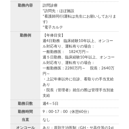
勤務内容
訪問診療
*訪問先：ほぼ施設
*看護師同行(運転は先生にお願いしておりま
す)
*電子カルテ
勤務例
【年俸目安】
週4日勤務 臨床経験10年以上、オンコー
ル対応有り、運転有りの場合：
一般勤務医： 1824万円～
週５日勤務、臨床経験10年以上、オンコー
ル対応有り、運転有りの場合：
一般勤務医：2280万円～ 院長：2640万
円～
・上記年俸以外に往診、看取りの手当支給
あり
・院長（管理者）就任の際は管理手当別途
支給
勤務日数
週4～5日
勤務時間
9：00-17：00（休憩60分）
当直
なし
オンコール
あり：原則主治医制（GH・サ高住等の1st