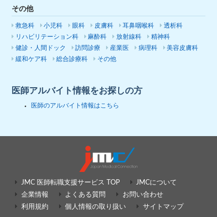
その他
救急科
小児科
眼科
皮膚科
耳鼻咽喉科
透析科
リハビリテーション科
麻酔科
放射線科
精神科
健診・人間ドック
訪問診療
産業医
病理科
美容皮膚科
緩和ケア科
総合診療科
その他
医師アルバイト情報をお探しの方
医師のアルバイト情報はこちら
JMC 医師転職支援サービス TOP
JMCについて
企業情報
よくある質問
お問い合わせ
利用規約
個人情報の取り扱い
サイトマップ