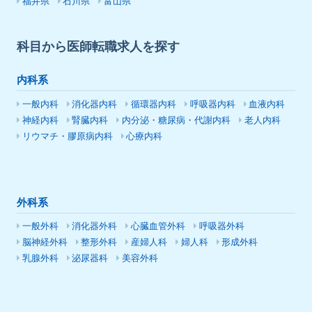
福井県
石川県
富山県
科目から医師転職求人を探す
内科系
一般内科
消化器内科
循環器内科
呼吸器内科
血液内科
神経内科
腎臓内科
内分泌・糖尿病・代謝内科
老人内科
リウマチ・膠原病内科
心療内科
外科系
一般外科
消化器外科
心臓血管外科
呼吸器外科
脳神経外科
整形外科
産婦人科
婦人科
形成外科
乳腺外科
泌尿器科
美容外科