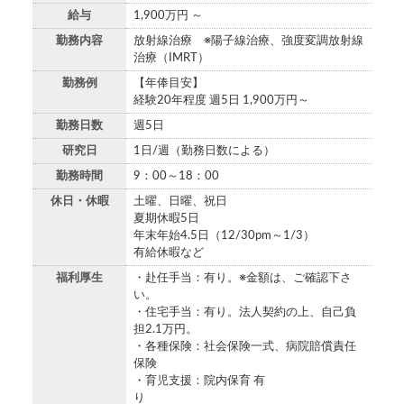
給与
1,900万円 ～
勤務内容
放射線治療 ※陽子線治療、強度変調放射線
治療（IMRT）
勤務例
【年俸目安】
経験20年程度 週5日 1,900万円～
勤務日数
週5日
研究日
1日/週（勤務日数による）
勤務時間
9：00～18：00
休日・休暇
土曜、日曜、祝日
夏期休暇5日
年末年始4.5日（12/30pm～1/3）
有給休暇など
福利厚生
・赴任手当：有り。※金額は、ご確認下さ
い。
・住宅手当：有り。法人契約の上、自己負
担2.1万円。
・各種保険：社会保険一式、病院賠償責任
保険
・育児支援：院内保育 有
り