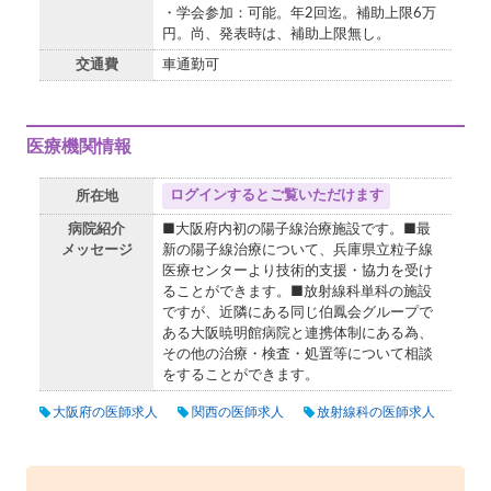
・学会参加：可能。年2回迄。補助上限6万
円。尚、発表時は、補助上限無し。
交通費
車通勤可
医療機関情報
ログインするとご覧いただけます
所在地
病院紹介
■大阪府内初の陽子線治療施設です。■最
メッセージ
新の陽子線治療について、兵庫県立粒子線
医療センターより技術的支援・協力を受け
ることができます。■放射線科単科の施設
ですが、近隣にある同じ伯鳳会グループで
ある大阪暁明館病院と連携体制にある為、
その他の治療・検査・処置等について相談
をすることができます。
大阪府の医師求人
関西の医師求人
放射線科の医師求人