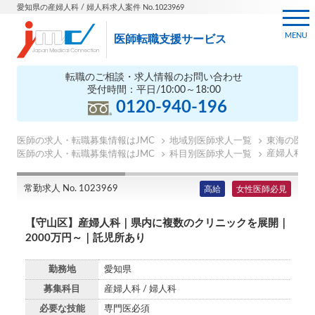
愛知県の産婦人科 / 婦人科求人案件 No.1023969
MENU
医師転職支援サービス
転職のご相談・求人情報のお問い合わせ
受付時間：平日/10:00～18:00
0120-940-196
医師の求人・転職募集情報はJMC
地域別医師求人一覧
東海の医師
産婦人科の
医師の求人・転職募集情報はJMC
科目別医師求人一覧
常勤求人 No. 1023969
高給
女性医師必見
【守山区】産婦人科｜県内に複数のクリニックを展開｜
2000万円～｜託児所あり
勤務地
愛知県
募集科目
産婦人科 / 婦人科
必要な技能
専門医必須