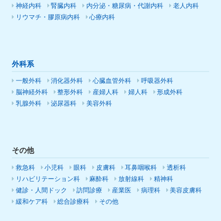
神経内科
腎臓内科
内分泌・糖尿病・代謝内科
老人内科
リウマチ・膠原病内科
心療内科
外科系
一般外科
消化器外科
心臓血管外科
呼吸器外科
脳神経外科
整形外科
産婦人科
婦人科
形成外科
乳腺外科
泌尿器科
美容外科
その他
救急科
小児科
眼科
皮膚科
耳鼻咽喉科
透析科
リハビリテーション科
麻酔科
放射線科
精神科
健診・人間ドック
訪問診療
産業医
病理科
美容皮膚科
緩和ケア科
総合診療科
その他