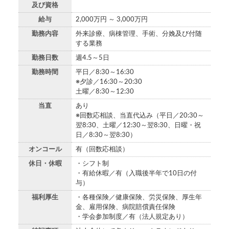
及び資格
給与
2,000万円 ～ 3,000万円
勤務内容
外来診療、病棟管理、手術、分娩及び付随
する業務
勤務日数
週4.5～5日
勤務時間
平日／8:30～16:30
※夕診／16:30～20:30
土曜／8:30～12:30
当直
あり
※回数応相談、当直代込み（平日／20:30～
翌8:30、土曜／12:30～翌8:30、日曜・祝
日／8:30～翌8:30）
オンコール
有（回数応相談）
休日・休暇
・シフト制
・有給休暇／有（入職後半年で10日の付
与）
福利厚生
・各種保険／健康保険、労災保険、厚生年
金、雇用保険、病院賠償責任保険
・学会参加制度／有（法人規定あり）