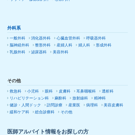
外科系
一般外科
消化器外科
心臓血管外科
呼吸器外科
脳神経外科
整形外科
産婦人科
婦人科
形成外科
乳腺外科
泌尿器科
美容外科
その他
救急科
小児科
眼科
皮膚科
耳鼻咽喉科
透析科
リハビリテーション科
麻酔科
放射線科
精神科
健診・人間ドック
訪問診療
産業医
病理科
美容皮膚科
緩和ケア科
総合診療科
その他
医師アルバイト情報をお探しの方