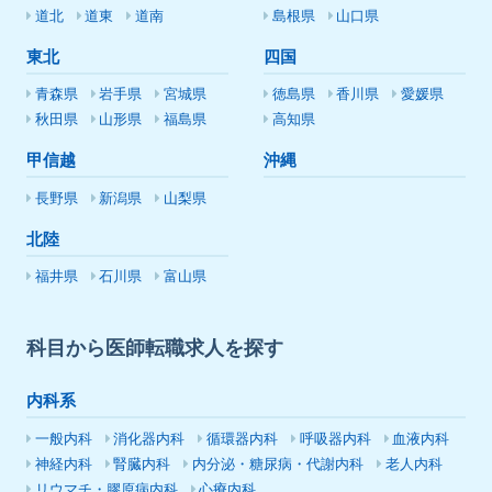
道北
道東
道南
島根県
山口県
東北
四国
青森県
岩手県
宮城県
徳島県
香川県
愛媛県
秋田県
山形県
福島県
高知県
甲信越
沖縄
長野県
新潟県
山梨県
北陸
福井県
石川県
富山県
科目から医師転職求人を探す
内科系
一般内科
消化器内科
循環器内科
呼吸器内科
血液内科
神経内科
腎臓内科
内分泌・糖尿病・代謝内科
老人内科
リウマチ・膠原病内科
心療内科