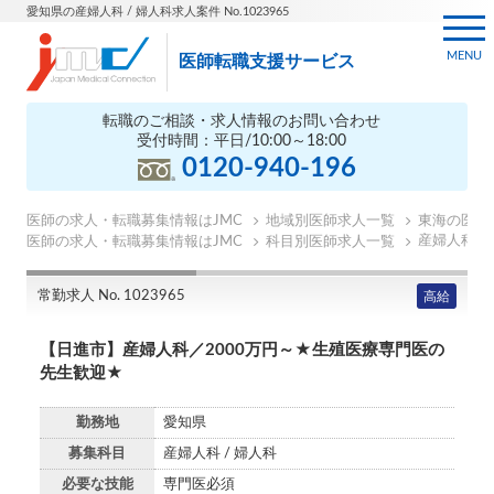
愛知県の産婦人科 / 婦人科求人案件 No.1023965
MENU
医師転職支援サービス
転職のご相談・求人情報のお問い合わせ
受付時間：平日/10:00～18:00
0120-940-196
医師の求人・転職募集情報はJMC
地域別医師求人一覧
東海の医師
産婦人科の
医師の求人・転職募集情報はJMC
科目別医師求人一覧
常勤求人 No. 1023965
高給
【日進市】産婦人科／2000万円～★生殖医療専門医の
先生歓迎★
勤務地
愛知県
募集科目
産婦人科 / 婦人科
必要な技能
専門医必須