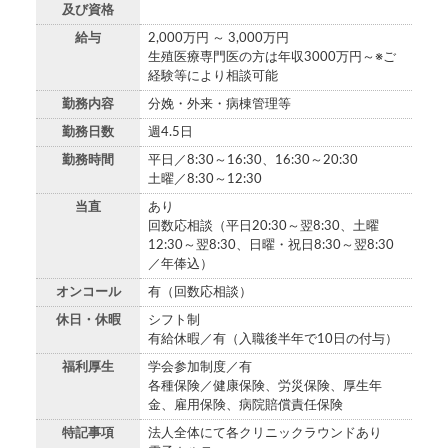
及び資格
給与
2,000万円 ～ 3,000万円
生殖医療専門医の方は年収3000万円～※ご
経験等により相談可能
勤務内容
分娩・外来・病棟管理等
勤務日数
週4.5日
勤務時間
平日／8:30～16:30、16:30～20:30
土曜／8:30～12:30
当直
あり
回数応相談（平日20:30～翌8:30、土曜
12:30～翌8:30、日曜・祝日8:30～翌8:30
／年俸込）
オンコール
有（回数応相談）
休日・休暇
シフト制
有給休暇／有（入職後半年で10日の付与）
福利厚生
学会参加制度／有
各種保険／健康保険、労災保険、厚生年
金、雇用保険、病院賠償責任保険
特記事項
法人全体にて各クリニックラウンドあり