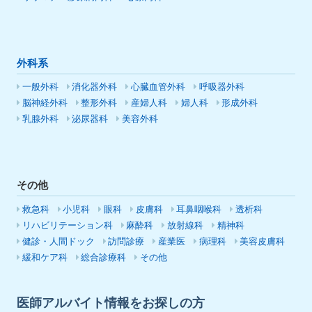
外科系
一般外科
消化器外科
心臓血管外科
呼吸器外科
脳神経外科
整形外科
産婦人科
婦人科
形成外科
乳腺外科
泌尿器科
美容外科
その他
救急科
小児科
眼科
皮膚科
耳鼻咽喉科
透析科
リハビリテーション科
麻酔科
放射線科
精神科
健診・人間ドック
訪問診療
産業医
病理科
美容皮膚科
緩和ケア科
総合診療科
その他
医師アルバイト情報をお探しの方