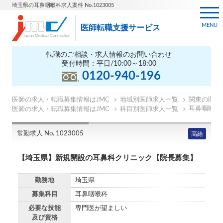
埼玉県の耳鼻咽喉科求人案件 No.1023005
MENU
医師転職支援サービス
転職のご相談・求人情報のお問い合わせ
受付時間：平日/10:00～18:00
0120-940-196
医師の求人・転職募集情報はJMC
地域別医師求人一覧
関東の医師
耳鼻咽喉科
医師の求人・転職募集情報はJMC
科目別医師求人一覧
常勤求人 No. 1023005
高給
【埼玉県】新規開設の耳鼻科クリニック【院長募集】
勤務地
埼玉県
募集科目
耳鼻咽喉科
必要な技能
専門医が望ましい
及び資格