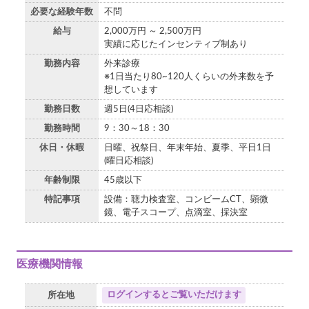
必要な経験年数
不問
給与
2,000万円 ～ 2,500万円
実績に応じたインセンティブ制あり
勤務内容
外来診療
※1日当たり80~120人くらいの外来数を予
想しています
勤務日数
週5日(4日応相談)
勤務時間
9：30～18：30
休日・休暇
日曜、祝祭日、年末年始、夏季、平日1日
(曜日応相談)
年齢制限
45歳以下
特記事項
設備：聴力検査室、コンビームCT、顕微
鏡、電子スコープ、点滴室、採決室
医療機関情報
ログインするとご覧いただけます
所在地