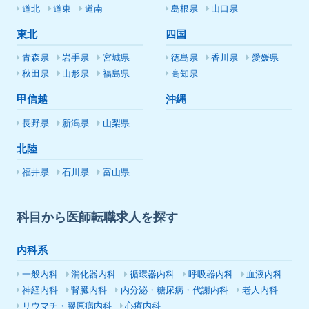
道北
道東
道南
島根県
山口県
東北
四国
青森県
岩手県
宮城県
徳島県
香川県
愛媛県
秋田県
山形県
福島県
高知県
甲信越
沖縄
長野県
新潟県
山梨県
北陸
福井県
石川県
富山県
科目から医師転職求人を探す
内科系
一般内科
消化器内科
循環器内科
呼吸器内科
血液内科
神経内科
腎臓内科
内分泌・糖尿病・代謝内科
老人内科
リウマチ・膠原病内科
心療内科