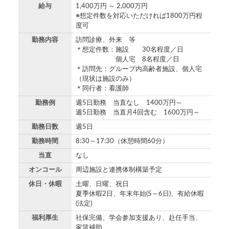
給与
1,400万円 ～ 2,000万円
※想定件数を対応いただければ1800万円程
度可
勤務内容
訪問診療、外来 等
＊想定件数：施設 30名程度／日
個人宅 8名程度／日
＊訪問先：グループ内高齢者施設、個人宅
（現状は施設のみ）
＊同行者：看護師
勤務例
週5日勤務 当直なし 1400万円～
週5日勤務 当直月4回含む 1600万円～
勤務日数
週5日
勤務時間
8:30～17:30（休憩時間60分）
当直
なし
オンコール
周辺施設と連携体制構築予定
休日・休暇
土曜、日曜、祝日
夏季休暇2日、年末年始(5～6日)、有給休暇
(法定)
福利厚生
社保完備、学会参加支援あり、赴任手当、
家賃補助、