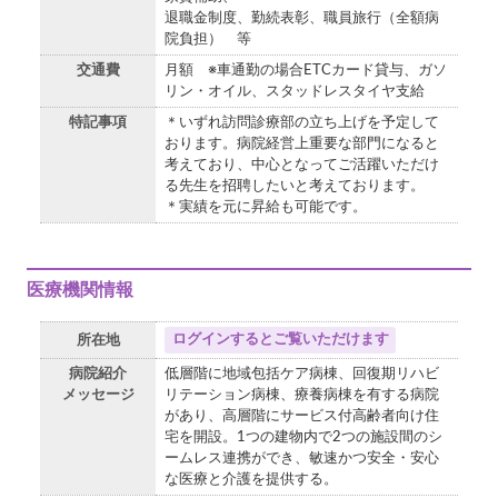
退職金制度、勤続表彰、職員旅行（全額病
院負担） 等
交通費
月額 ※車通勤の場合ETCカード貸与、ガソ
リン・オイル、スタッドレスタイヤ支給
特記事項
＊いずれ訪問診療部の立ち上げを予定して
おります。病院経営上重要な部門になると
考えており、中心となってご活躍いただけ
る先生を招聘したいと考えております。
＊実績を元に昇給も可能です。
医療機関情報
ログインするとご覧いただけます
所在地
病院紹介
低層階に地域包括ケア病棟、回復期リハビ
メッセージ
リテーション病棟、療養病棟を有する病院
があり、高層階にサービス付高齢者向け住
宅を開設。1つの建物内で2つの施設間のシ
ームレス連携ができ、敏速かつ安全・安心
な医療と介護を提供する。