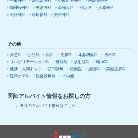
一般外科
消化器外科
心臓血管外科
呼吸器外科
脳神経外科
整形外科
産婦人科
婦人科
形成外科
乳腺外科
泌尿器科
美容外科
その他
救急科
小児科
眼科
皮膚科
耳鼻咽喉科
透析科
リハビリテーション科
麻酔科
放射線科
精神科
健診・人間ドック
訪問診療
産業医
病理科
美容皮膚科
緩和ケア科
総合診療科
その他
医師アルバイト情報をお探しの方
医師のアルバイト情報はこちら