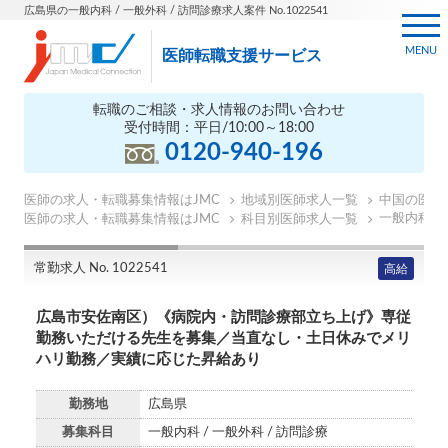
広島県の一般内科 / 一般外科 / 訪問診療求人案件 No.1022541
MENU
医師転職支援サービス
転職のご相談・求人情報のお問い合わせ
受付時間：平日/10:00～18:00
0120-940-196
医師の求人・転職募集情報はJMC
地域別医師求人一覧
中国の医師
一般内科の
医師の求人・転職募集情報はJMC
科目別医師求人一覧
常勤求人 No. 1022541
高給
広島市安佐南区）《病院内・訪問診療部立ち上げ》専従
勤務いただける先生を募集／当直なし・土日休みでメリ
ハリ勤務／実績に応じた昇給あり
勤務地
広島県
募集科目
一般内科 / 一般外科 / 訪問診療