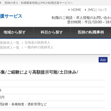
4
医師の求人・転職募集情報はJMCの転職支援サービスへ
HOME
JMCについて
援サービス
転職のご相談・求人情報のお問い合わ
受付時間：平日/10:00～18:
地域から探す
科目から探す
医師の転職事例
北海道の医師求人
医師求人一覧
一般内科の医師求人
医師求人一覧
高給
集/ご経験により高額提示可能/土日休み/
科
0万円
問診療・各種検査・透析管理など