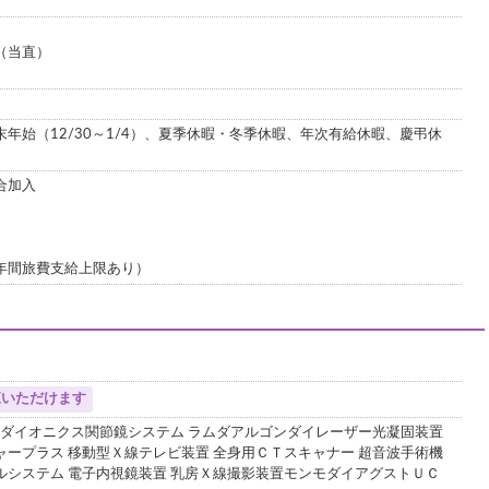
 （当直）
年始（12/30～1/4）、夏季休暇・冬季休暇、年次有給休暇、慶弔休
合加入
年間旅費支給上限あり）
覧いただけます
オ ダイオニクス関節鏡システム ラムダアルゴンダイレーザー光凝固装置
ャープラス 移動型Ｘ線テレビ装置 全身用ＣＴスキャナー 超音波手術機
ルシステム 電子内視鏡装置 乳房Ｘ線撮影装置モンモダイアグストＵＣ