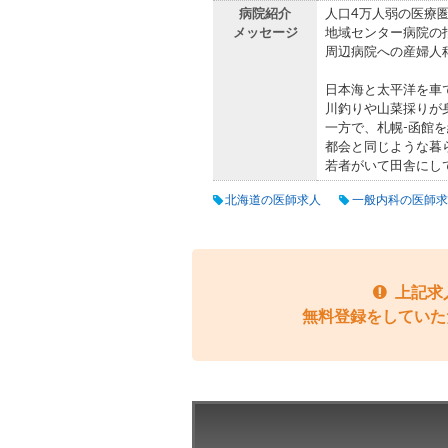
病院紹介
人口4万人弱の医療
メッセージ
地域センター病院の
周辺病院への産婦人
日本海と太平洋を車
川釣りや山菜採りが
一方で、札幌‐函館
都会と同じような暮
若者がいて田舎にし
北海道の医師求人
一般内科の医師求
上記求
無料登録をしていた