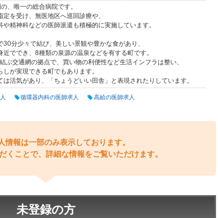
圏の、唯一の総合病院です。
指定を受け、無医地区へ巡回診療や、
科や精神科などの医師派遣も積極的に実施しています。
で30分少々で結び、美しい景観や豊かな食があり、
身近ででき、8種類の泉源の温泉などを有する町です。
を結ぶ交通網の拠点で、買い物の利便性など生活インフラは整い、
らしが実現できる町でもあります。
ては活気があり、「ちょうどいい田舎」と表現されたりしています。
人
循環器内科の医師求人
高給の医師求人
人情報は一部のみ表示しております。
だくことで、詳細な情報をご覧いただけます。
未登録の方