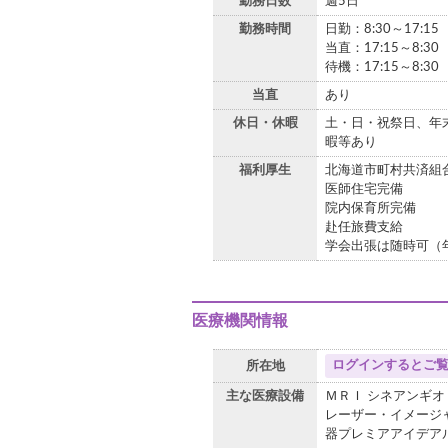
勤務日数
週5日
勤務時間
日勤：8:30～17:15
当直：17:15～8:30
待機：17:15～8:30
当直
あり
休日・休暇
土・日・祝祭日、年末
暇等あり
福利厚生
北海道市町村共済組
医師住宅完備
院内保育所完備
赴任旅費支給
学会出張は随時可（
医療機関情報
ログインするとご
所在地
主な医療設備
ＭＲＩ シネアンギ
レーザー・イメージ
器プレミアアイデア