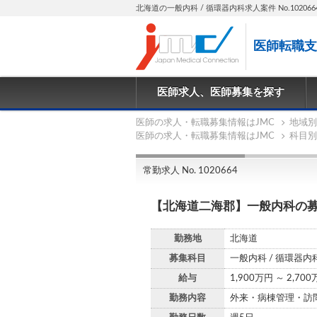
北海道の一般内科 / 循環器内科求人案件 No.102066
医師転職支
医師求人、医師募集を探す
医師の求人・転職募集情報はJMC
地域別
医師の求人・転職募集情報はJMC
科目別
常勤求人 No. 1020664
【北海道二海郡】一般内科の募
勤務地
北海道
募集科目
一般内科 / 循環器内
給与
1,900万円 ～ 2,70
勤務内容
外来・病棟管理・訪