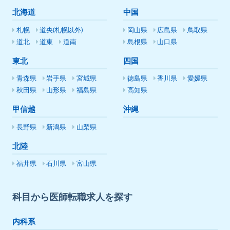
北海道
中国
札幌
道央(札幌以外)
岡山県
広島県
鳥取県
道北
道東
道南
島根県
山口県
東北
四国
青森県
岩手県
宮城県
徳島県
香川県
愛媛県
秋田県
山形県
福島県
高知県
甲信越
沖縄
長野県
新潟県
山梨県
北陸
福井県
石川県
富山県
科目から医師転職求人を探す
内科系