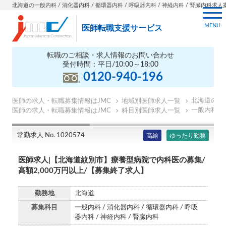
北海道の一般内科 / 消化器内科 / 循環器内科 / 呼吸器内科 / 神経内科 / 腎臓内科求人案件 
MENU
医師転職支援サービス
転職のご相談・求人情報のお問い合わせ
受付時間：平日/10:00～18:00
0120-940-196
北海道の医
医師の求人・転職募集情報はJMC
地域別医師求人一覧
一般内科の
医師の求人・転職募集情報はJMC
科目別医師求人一覧
常勤求人 No. 1020574
高給
ゆったり勤務
医師求人|【北海道紋別市】療養型病院で内科医の募集/
高額2,000万円以上/【募集終了求人】
勤務地
北海道
募集科目
一般内科 / 消化器内科 / 循環器内科 / 呼吸
器内科 / 神経内科 / 腎臓内科