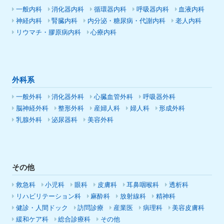
一般内科
消化器内科
循環器内科
呼吸器内科
血液内科
神経内科
腎臓内科
内分泌・糖尿病・代謝内科
老人内科
リウマチ・膠原病内科
心療内科
外科系
一般外科
消化器外科
心臓血管外科
呼吸器外科
脳神経外科
整形外科
産婦人科
婦人科
形成外科
乳腺外科
泌尿器科
美容外科
その他
救急科
小児科
眼科
皮膚科
耳鼻咽喉科
透析科
リハビリテーション科
麻酔科
放射線科
精神科
健診・人間ドック
訪問診療
産業医
病理科
美容皮膚科
緩和ケア科
総合診療科
その他