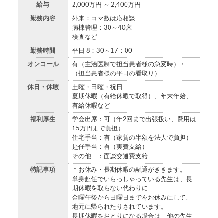
給与
2,000万円 ～ 2,400万円
勤務内容
外来：コマ数は応相談
病棟管理：30～40床
検査など
勤務時間
平日 8：30～17：00
オンコール
有（主治医制で担当患者様の急変時）・
（担当患者様の平日の看取り）
休日・休暇
土曜・日曜・祝日
夏期休暇（有給休暇で取得）、年末年始、
有給休暇など
福利厚生
学会出席：可（年2回まで出張扱い、費用は
15万円まで負担）
住宅手当：有（家賃の半額を法人で負担）
赴任手当：有（実費支給）
その他 ：面談交通費支給
特記事項
＊お休み・長期休暇の融通がききます。
単身赴任でいらっしゃっている先生は、長
期休暇を取らない代わりに
金曜午後から日曜日までをお休みにして、
地元に帰られたりされています。
長期休暇をおとりになる場合は、他の先生