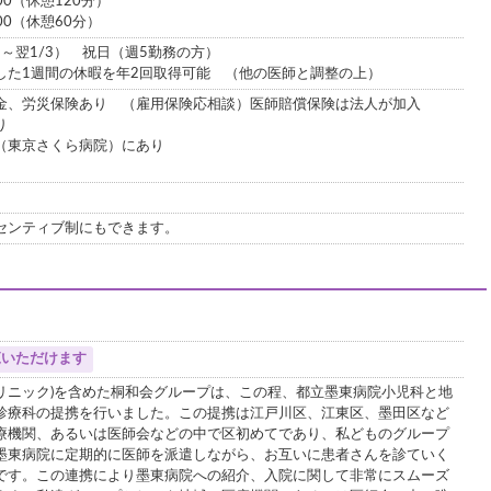
00（休憩120分）
00（休憩60分）
1～翌1/3） 祝日（週5勤務の方）
した1週間の休暇を年2回取得可能 （他の医師と調整の上）
金、労災保険あり （雇用保険応相談）医師賠償保険は法人が加入
り
（東京さくら病院）にあり
センティブ制にもできます。
覧いただけます
リニック)を含めた桐和会グループは、この程、都立墨東病院小児科と地
診療科の提携を行いました。この提携は江戸川区、江東区、墨田区など
療機関、あるいは医師会などの中で区初めてであり、私どものグループ
墨東病院に定期的に医師を派遣しながら、お互いに患者さんを診ていく
です。この連携により墨東病院への紹介、入院に関して非常にスムーズ