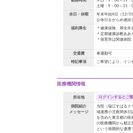
勤務時間
平日：9：00～19：
土曜：9：00～15：
休日・休暇
年末年始4日（12/3
公休日をからめ連続
福利厚生
＊健康保険、厚生年
＊定期健康診断ああ
＊保育所は関連病院
交通費
車通勤可
特記事項
ご希望により、イン
医療機関情報
ログインするとご
所在地
病院紹介
当院（瑞江すばるク
メッセージ
域連携小児夜間休日
を含めた東京都の医
の医療機関から都立
という画期的な連携