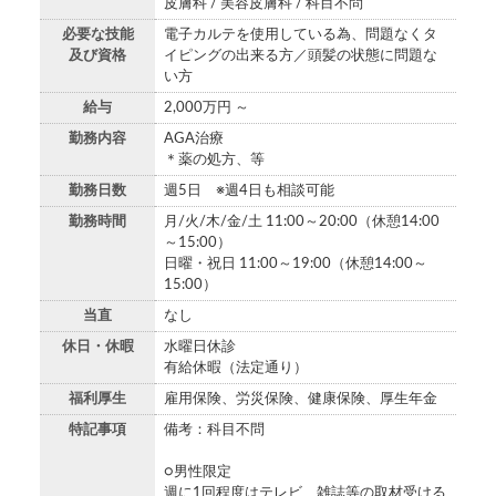
皮膚科 / 美容皮膚科 / 科目不問
必要な技能
電子カルテを使用している為、問題なくタ
及び資格
イピングの出来る方／頭髪の状態に問題な
い方
給与
2,000万円 ～
勤務内容
AGA治療
＊薬の処方、等
勤務日数
週5日 ※週4日も相談可能
勤務時間
月/火/木/金/土 11:00～20:00（休憩14:00
～15:00）
日曜・祝日 11:00～19:00（休憩14:00～
15:00）
当直
なし
休日・休暇
水曜日休診
有給休暇（法定通り）
福利厚生
雇用保険、労災保険、健康保険、厚生年金
特記事項
備考：科目不問
○男性限定
週に1回程度はテレビ、雑誌等の取材受ける