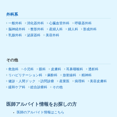
外科系
一般外科
消化器外科
心臓血管外科
呼吸器外科
脳神経外科
整形外科
産婦人科
婦人科
形成外科
乳腺外科
泌尿器科
美容外科
その他
救急科
小児科
眼科
皮膚科
耳鼻咽喉科
透析科
リハビリテーション科
麻酔科
放射線科
精神科
健診・人間ドック
訪問診療
産業医
病理科
美容皮膚科
緩和ケア科
総合診療科
その他
医師アルバイト情報をお探しの方
医師のアルバイト情報はこちら