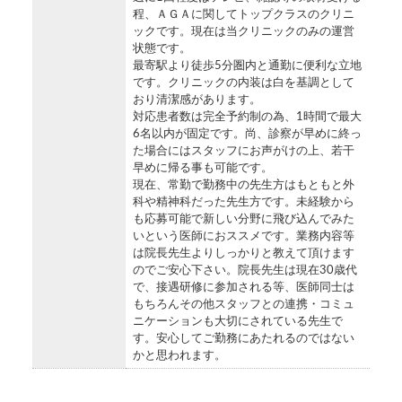
程、ＡＧＡに関してトップクラスのクリニ
ックです。現在は当クリニックのみの運営
状態です。
最寄駅より徒歩5分圏内と通勤に便利な立地
です。クリニックの内装は白を基調として
おり清潔感があります。
対応患者数は完全予約制の為、1時間で最大
6名以内が固定です。尚、診察が早めに終っ
た場合にはスタッフにお声がけの上、若干
早めに帰る事も可能です。
現在、常勤で勤務中の先生方はもともと外
科や精神科だった先生方です。未経験から
も応募可能で新しい分野に飛び込んでみた
いという医師におススメです。業務内容等
は院長先生よりしっかりと教えて頂けます
のでご安心下さい。院長先生は現在30歳代
で、接遇研修に参加される等、医師同士は
もちろんその他スタッフとの連携・コミュ
ニケーションも大切にされている先生で
す。安心してご勤務にあたれるのではない
かと思われます。