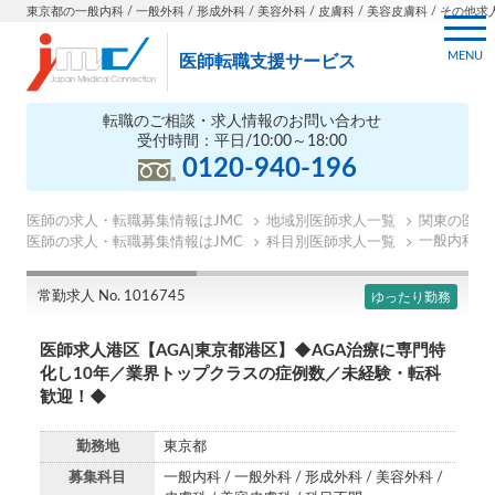
東京都の一般内科 / 一般外科 / 形成外科 / 美容外科 / 皮膚科 / 美容皮膚科 / その他求人案
MENU
医師転職支援サービス
転職のご相談・求人情報のお問い合わせ
受付時間：平日/10:00～18:00
0120-940-196
医師の求人・転職募集情報はJMC
地域別医師求人一覧
関東の医師
一般内科の
医師の求人・転職募集情報はJMC
科目別医師求人一覧
常勤求人 No. 1016745
ゆったり勤務
医師求人港区【AGA|東京都港区】◆AGA治療に専門特
化し10年／業界トップクラスの症例数／未経験・転科
歓迎！◆
勤務地
東京都
募集科目
一般内科 / 一般外科 / 形成外科 / 美容外科 /