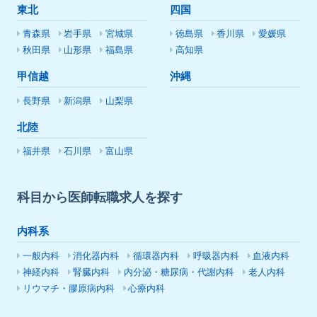
東北
四国
青森県
岩手県
宮城県
徳島県
香川県
愛媛県
秋田県
山形県
福島県
高知県
甲信越
沖縄
長野県
新潟県
山梨県
北陸
福井県
石川県
富山県
科目から医師転職求人を探す
内科系
一般内科
消化器内科
循環器内科
呼吸器内科
血液内科
神経内科
腎臓内科
内分泌・糖尿病・代謝内科
老人内科
リウマチ・膠原病内科
心療内科