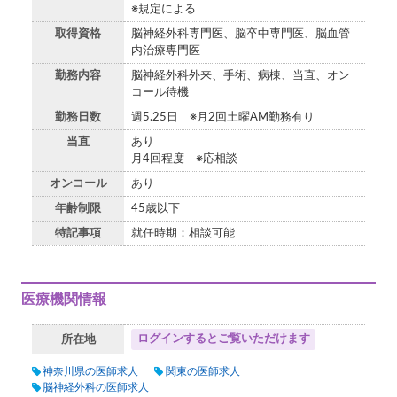
※規定による
取得資格
脳神経外科専門医、脳卒中専門医、脳血管
内治療専門医
勤務内容
脳神経外科外来、手術、病棟、当直、オン
コール待機
勤務日数
週5.25日 ※月2回土曜AM勤務有り
当直
あり
月4回程度 ※応相談
オンコール
あり
年齢制限
45歳以下
特記事項
就任時期：相談可能
医療機関情報
ログインするとご覧いただけます
所在地
神奈川県の医師求人
関東の医師求人
脳神経外科の医師求人