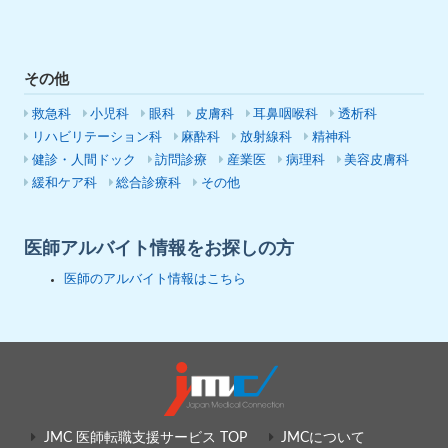
その他
救急科
小児科
眼科
皮膚科
耳鼻咽喉科
透析科
リハビリテーション科
麻酔科
放射線科
精神科
健診・人間ドック
訪問診療
産業医
病理科
美容皮膚科
緩和ケア科
総合診療科
その他
医師アルバイト情報をお探しの方
医師のアルバイト情報はこちら
JMC 医師転職支援サービス TOP
JMCについて