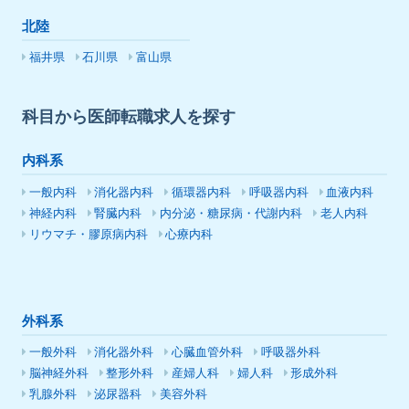
北陸
福井県
石川県
富山県
科目から医師転職求人を探す
内科系
一般内科
消化器内科
循環器内科
呼吸器内科
血液内科
神経内科
腎臓内科
内分泌・糖尿病・代謝内科
老人内科
リウマチ・膠原病内科
心療内科
外科系
一般外科
消化器外科
心臓血管外科
呼吸器外科
脳神経外科
整形外科
産婦人科
婦人科
形成外科
乳腺外科
泌尿器科
美容外科