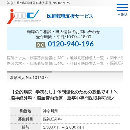
神奈川県の脳神経外科求人案件 No.1016075
MENU
医師転職支援サービス
転職のご相談・求人情報のお問い合わせ
受付時間：平日/10:00～18:00
0120-940-196
医師の求人・転職募集情報はJMC
地域別医師求人一覧
関東の医師
脳神経外科
医師の求人・転職募集情報はJMC
科目別医師求人一覧
常勤求人 No. 1016075
【公的病院│学閥なし】体制強化のための募集です！＼
脳神経外科・脳血管内治療・脳卒中専門医取得可能／
勤務地
神奈川県
募集科目
脳神経外科
給与
1,300万円 ～ 2,000万円