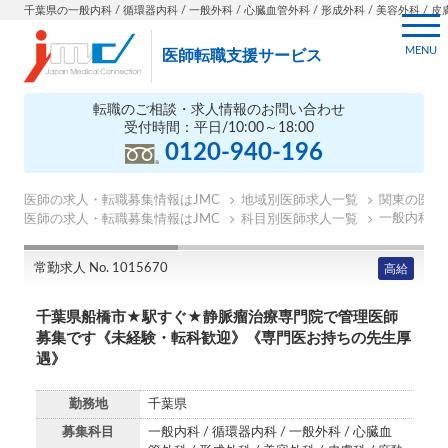
千葉県の一般内科 / 循環器内科 / 一般外科 / 心臓血管外科 / 形成外科 / 美容外科 / 皮膚科
MENU
医師転職支援サービス
転職のご相談・求人情報のお問い合わせ
受付時間：平日/10:00～18:00
0120-940-196
医師の求人・転職募集情報はJMC
地域別医師求人一覧
関東の医師
一般内科の
医師の求人・転職募集情報はJMC
科目別医師求人一覧
常勤求人 No. 1015670
高給
千葉県船橋市★駅すぐ★静脈瘤治療専門院で管理医師
募集です《未経験・転科歓迎》《専門医お持ちの先生厚
遇》
勤務地
千葉県
募集科目
一般内科 / 循環器内科 / 一般外科 / 心臓血