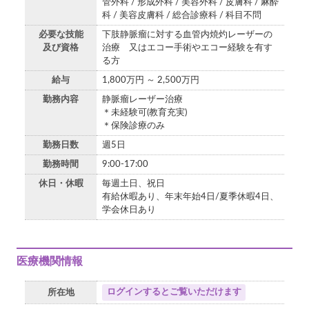
管外科 / 形成外科 / 美容外科 / 皮膚科 / 麻酔
科 / 美容皮膚科 / 総合診療科 / 科目不問
必要な技能
下肢静脈瘤に対する血管内焼灼レーザーの
及び資格
治療 又はエコー手術やエコー経験を有す
る方
給与
1,800万円 ～ 2,500万円
勤務内容
静脈瘤レーザー治療
＊未経験可(教育充実)
＊保険診療のみ
勤務日数
週5日
勤務時間
9:00-17:00
休日・休暇
毎週土日、祝日
有給休暇あり、年末年始4日/夏季休暇4日、
学会休日あり
医療機関情報
ログインするとご覧いただけます
所在地