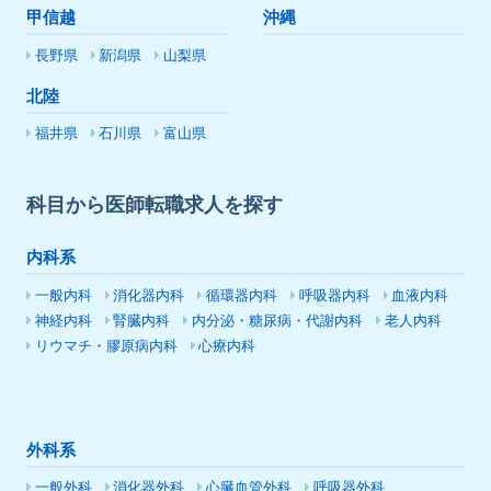
甲信越
沖縄
長野県
新潟県
山梨県
北陸
福井県
石川県
富山県
科目から医師転職求人を探す
内科系
一般内科
消化器内科
循環器内科
呼吸器内科
血液内科
神経内科
腎臓内科
内分泌・糖尿病・代謝内科
老人内科
リウマチ・膠原病内科
心療内科
外科系
一般外科
消化器外科
心臓血管外科
呼吸器外科