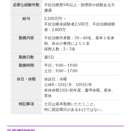
必要な経験年数
不妊治療歴5年以上・指導医や経験ある方
優遇
給与
2,500万円 ～
不妊治療未経験者2,500万、不妊治療経験
者：2,800万
勤務内容
不妊治療外来数：50～60名、基本２名体
制、休みの事情により１名
採卵人数：2～3名
勤務日数
週5日
勤務時間
平日：9:00～19:00
土日：9:00～17:00
休日・休暇
休診日：水曜
公休8～10日/月、105日/年
有休休暇10日/初年度、慶弔休暇、産休、
育休
特記事項
土日は基本勤務いただくこと。
特に固定曜日があるわけではない。