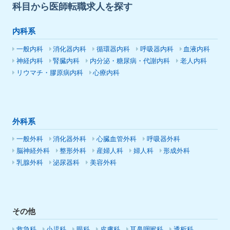
科目から医師転職求人を探す
内科系
一般内科
消化器内科
循環器内科
呼吸器内科
血液内科
神経内科
腎臓内科
内分泌・糖尿病・代謝内科
老人内科
リウマチ・膠原病内科
心療内科
外科系
一般外科
消化器外科
心臓血管外科
呼吸器外科
脳神経外科
整形外科
産婦人科
婦人科
形成外科
乳腺外科
泌尿器科
美容外科
その他
救急科
小児科
眼科
皮膚科
耳鼻咽喉科
透析科