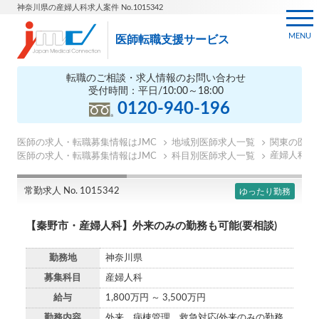
神奈川県の産婦人科求人案件 No.1015342
MENU
医師転職支援サービス
転職のご相談・求人情報のお問い合わせ
受付時間：平日/10:00～18:00
0120-940-196
医師の求人・転職募集情報はJMC
地域別医師求人一覧
関東の医師
産婦人科の
医師の求人・転職募集情報はJMC
科目別医師求人一覧
常勤求人 No. 1015342
ゆったり勤務
【秦野市・産婦人科】外来のみの勤務も可能(要相談)
勤務地
神奈川県
募集科目
産婦人科
給与
1,800万円 ～ 3,500万円
勤務内容
外来、病棟管理、救急対応(外来のみの勤務