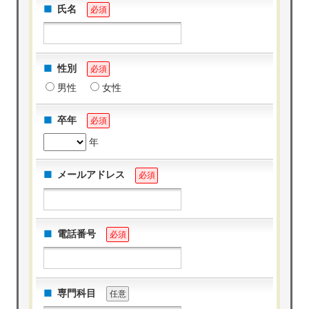
氏名
必須
性別
必須
男性
女性
卒年
必須
年
メールアドレス
必須
電話番号
必須
専門科目
任意