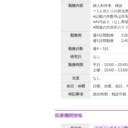
勤務内容
婦人科外来、検診
＊1人当たりの担当患
※記載の件数等は目安
※AUSあり（なし希
※関連の渋谷区のク
勤務例
週4日間勤務 2,0
週5日間勤務 2,4
勤務日数
週4～5日
研究日
なし
勤務時間
平日：10:00～20:00
土曜：10:00～13:
当直
なし
休日・休暇
日曜、水曜、祝日、
特記事項
就任時期：相談可能
医療機関情報