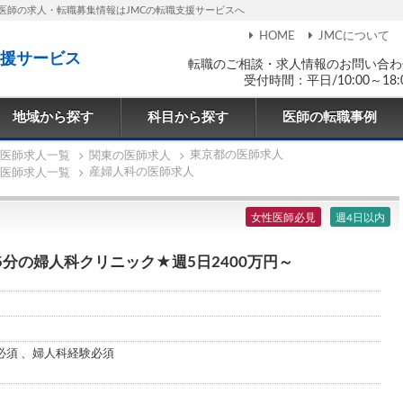
医師の求人・転職募集情報はJMCの転職支援サービスへ
HOME
JMCについて
援サービス
転職のご相談・求人情報のお問い合わ
受付時間：平日/10:00～18:
地域から探す
科目から探す
医師の転職事例
東京都の医師求人
医師求人一覧
関東の医師求人
産婦人科の医師求人
医師求人一覧
女性医師必見
週4日以内
5分の婦人科クリニック★週5日2400万円～
必須 、婦人科経験必須