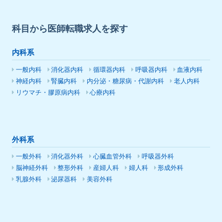
科目から医師転職求人を探す
内科系
一般内科
消化器内科
循環器内科
呼吸器内科
血液内科
神経内科
腎臓内科
内分泌・糖尿病・代謝内科
老人内科
リウマチ・膠原病内科
心療内科
外科系
一般外科
消化器外科
心臓血管外科
呼吸器外科
脳神経外科
整形外科
産婦人科
婦人科
形成外科
乳腺外科
泌尿器科
美容外科