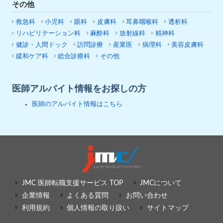
その他
救急科
小児科
眼科
皮膚科
耳鼻咽喉科
透析科
リハビリテーション科
麻酔科
放射線科
精神科
健診・人間ドック
訪問診療
産業医
病理科
美容皮膚科
緩和ケア科
総合診療科
その他
医師アルバイト情報をお探しの方
医師のアルバイト情報はこちら
JMC 医師転職支援サービス TOP
JMCについて
企業情報
よくある質問
お問い合わせ
利用規約
個人情報の取り扱い
サイトマップ