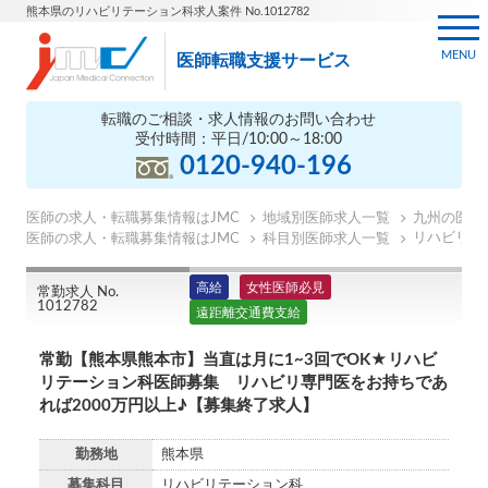
熊本県のリハビリテーション科求人案件 No.1012782
MENU
医師転職支援サービス
転職のご相談・求人情報のお問い合わせ
受付時間：平日/10:00～18:00
0120-940-196
医師の求人・転職募集情報はJMC
地域別医師求人一覧
九州の医師
リハビリテ
医師の求人・転職募集情報はJMC
科目別医師求人一覧
高給
女性医師必見
常勤求人 No.
1012782
遠距離交通費支給
常勤【熊本県熊本市】当直は月に1~3回でOK★リハビ
リテーション科医師募集 リハビリ専門医をお持ちであ
れば2000万円以上♪【募集終了求人】
勤務地
熊本県
募集科目
リハビリテーション科