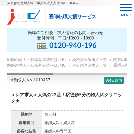
東京都の産婦人科 / 婦人科求人案件 No.1010457
MENU
医師転職支援サービス
転職のご相談・求人情報のお問い合わせ
受付時間：平日/10:00～18:00
0120-940-196
医師の求人・転職募集情報はJMC
地域別医師求人一覧
関東の医師
産婦人科の
医師の求人・転職募集情報はJMC
科目別医師求人一覧
常勤求人 No. 1010457
週4日以内
＜レア求人＞人気の23区！駅徒歩5分の婦人科クリニッ
ク★
勤務地
東京都
募集科目
産婦人科 / 婦人科
必要な技能
産婦人科専門医