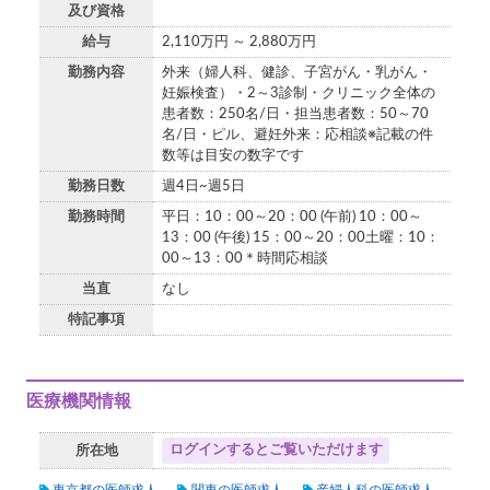
及び資格
給与
2,110万円 ～ 2,880万円
勤務内容
外来（婦人科、健診、子宮がん・乳がん・
妊娠検査）・2～3診制・クリニック全体の
患者数：250名/日・担当患者数：50～70
名/日・ピル、避妊外来：応相談※記載の件
数等は目安の数字です
勤務日数
週4日~週5日
勤務時間
平日：10：00～20：00 (午前) 10：00～
13：00 (午後) 15：00～20：00土曜：10：
00～13：00＊時間応相談
当直
なし
特記事項
医療機関情報
ログインするとご覧いただけます
所在地
東京都の医師求人
関東の医師求人
産婦人科の医師求人