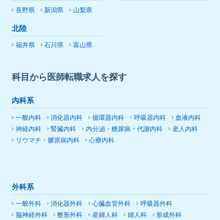
長野県
新潟県
山梨県
北陸
福井県
石川県
富山県
科目から医師転職求人を探す
内科系
一般内科
消化器内科
循環器内科
呼吸器内科
血液内科
神経内科
腎臓内科
内分泌・糖尿病・代謝内科
老人内科
リウマチ・膠原病内科
心療内科
外科系
一般外科
消化器外科
心臓血管外科
呼吸器外科
脳神経外科
整形外科
産婦人科
婦人科
形成外科