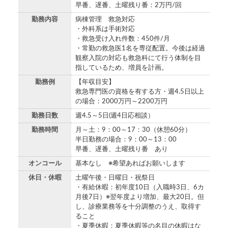
早番、遅番、土曜残り番：2万円/回
勤務内容
病棟管理 救急対応
・外科系は手術対応
・救急受け入れ件数：450件/月
・常勤の救急医1名を専従配置。今後は経過
観察入院の対応も救急科にて行う体制を目
指しているため、増員を計画。
勤務例
【年収目安】
救急専門医の資格を有する方・週4.5日以上
の場合：2000万円～2200万円
勤務日数
週4.5～5日(週4日応相談）
勤務時間
月～土：9：00～17：30（休憩60分）
半日勤務の場合：9：00～13：00
早番、遅番、土曜残り番 あり
オンコール
基本なし ※希望あればお願いします
休日・休暇
土曜午後・日曜日・祝祭日
・有給休暇：初年度10日（入職時3日、6カ
月後7日）※翌年度より増加、最大20日。但
し、診療業務等を十分調整のうえ、取得す
ること
・夏季休暇：夏季休暇等の名目の休暇はな