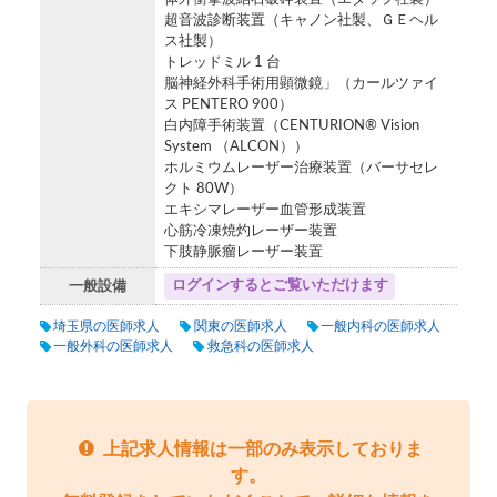
超音波診断装置（キャノン社製、ＧＥヘル
ス社製）
トレッドミル 1 台
脳神経外科手術用顕微鏡」（カールツァイ
ス PENTERO 900）
白内障手術装置（CENTURION® Vision
System （ALCON））
ホルミウムレーザー治療装置（バーサセレ
クト 80W）
エキシマレーザー血管形成装置
心筋冷凍焼灼レーザー装置
下肢静脈瘤レーザー装置
ログインするとご覧いただけます
一般設備
埼玉県の医師求人
関東の医師求人
一般内科の医師求人
一般外科の医師求人
救急科の医師求人
上記求人情報は一部のみ表示しておりま
す。