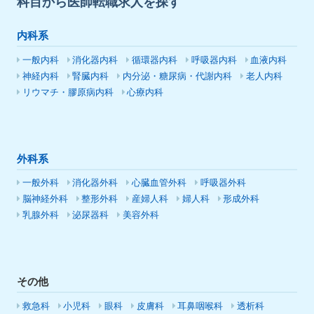
科目から医師転職求人を探す
内科系
一般内科
消化器内科
循環器内科
呼吸器内科
血液内科
神経内科
腎臓内科
内分泌・糖尿病・代謝内科
老人内科
リウマチ・膠原病内科
心療内科
外科系
一般外科
消化器外科
心臓血管外科
呼吸器外科
脳神経外科
整形外科
産婦人科
婦人科
形成外科
乳腺外科
泌尿器科
美容外科
その他
救急科
小児科
眼科
皮膚科
耳鼻咽喉科
透析科