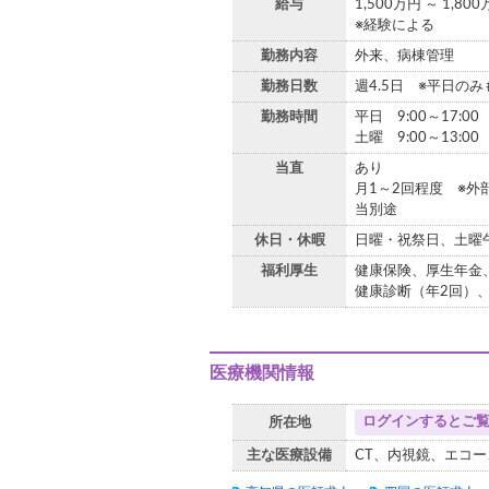
給与
1,500万円 ～ 1,80
※経験による
勤務内容
外来、病棟管理
勤務日数
週4.5日 ※平日のみ
勤務時間
平日 9:00～17:00
土曜 9:00～13:00
当直
あり
月1～2回程度 ※
当別途
休日・休暇
日曜・祝祭日、土曜
福利厚生
健康保険、厚生年金
健康診断（年2回）
医療機関情報
ログインするとご
所在地
主な医療設備
CT、内視鏡、エコー