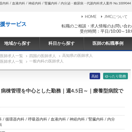
内科 / 血液内科 / 神経内科 / 腎臓内科 / 内分泌・糖尿病・代謝内科求人案件 No.1009044
HOME
JMCについて
援サービス
転職のご相談・求人情報のお問い合わ
受付時間：平日/10:00～18:
地域から探す
科目から探す
医師の転職事例
高知県の医師求人
医師求人一覧
四国の医師求人
一般内科の医師求人
医師求人一覧
高給
ゆったり勤務
病棟管理を中心とした勤務｜週4.5日～｜療養型病院で
 / 循環器内科 / 呼吸器内科 / 血液内科 / 神経内科 / 腎臓内科 / 内分
科