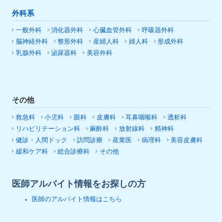
外科系
一般外科
消化器外科
心臓血管外科
呼吸器外科
脳神経外科
整形外科
産婦人科
婦人科
形成外科
乳腺外科
泌尿器科
美容外科
その他
救急科
小児科
眼科
皮膚科
耳鼻咽喉科
透析科
リハビリテーション科
麻酔科
放射線科
精神科
健診・人間ドック
訪問診療
産業医
病理科
美容皮膚科
緩和ケア科
総合診療科
その他
医師アルバイト情報をお探しの方
医師のアルバイト情報はこちら