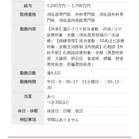
給与
1,200万円 ～ 1,700万円
取得資格
消化器専門医、外科専門医、消化器外科専
門医、消化器内視鏡専門医
勤務内容
【外来】週2~3コマ担当者数：20名/コマ
診療対象：全般（消化器系領域の一次診
療）【病棟管理】担当者数：10名ほど診療
対象：全般主治医制【内視鏡】応相談【外
科手術】応相談診療対象：全般（胃悪性疾
患、大腸癌、胆石症、食道癌、膵臓・胆道
悪性疾患、肝臓悪性疾患）
勤務日数
週4.5日
勤務時間
平日：8：30~17：15土曜日：：30~12：
30
当直
あり
つき3回ほど
休日・休暇
休診日：日曜、祝日
特記事項
学閥はありません