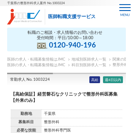
千葉県の整形外科求人案件 No.1003224
MENU
医師転職支援サービス
転職のご相談・求人情報のお問い合わせ
受付時間：平日/10:00～18:00
0120-940-196
医師の求人・転職募集情報はJMC
地域別医師求人一覧
関東の医師
整形外科の
医師の求人・転職募集情報はJMC
科目別医師求人一覧
常勤求人 No. 1003224
高給
週4日以内
【高給保証】経営磐石なクリニックで整形外科医募集
【外来のみ】
勤務地
千葉県
募集科目
整形外科
必要な技能
整形外科専門医