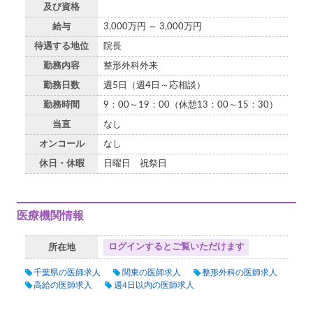
及び資格
給与
3,000万円 ～ 3,000万円
待遇する地位
院長
勤務内容
整形外科外来
勤務日数
週5日（週4日～応相談）
勤務時間
9：00～19：00（休憩13：00～15：30）
当直
なし
オンコール
なし
休日・休暇
日曜日 祝祭日
医療機関情報
ログインするとご覧いただけます
所在地
千葉県の医師求人
関東の医師求人
整形外科の医師求人
高給の医師求人
週4日以内の医師求人