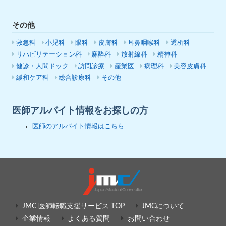
その他
救急科
小児科
眼科
皮膚科
耳鼻咽喉科
透析科
リハビリテーション科
麻酔科
放射線科
精神科
健診・人間ドック
訪問診療
産業医
病理科
美容皮膚科
緩和ケア科
総合診療科
その他
医師アルバイト情報をお探しの方
医師のアルバイト情報はこちら
JMC 医師転職支援サービス TOP
JMCについて
企業情報
よくある質問
お問い合わせ