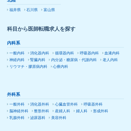
北陸
福井県
石川県
富山県
科目から医師転職求人を探す
内科系
一般内科
消化器内科
循環器内科
呼吸器内科
血液内科
神経内科
腎臓内科
内分泌・糖尿病・代謝内科
老人内科
リウマチ・膠原病内科
心療内科
外科系
一般外科
消化器外科
心臓血管外科
呼吸器外科
脳神経外科
整形外科
産婦人科
婦人科
形成外科
乳腺外科
泌尿器科
美容外科