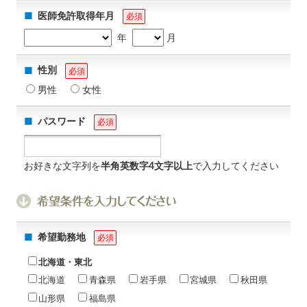
医師免許取得年月
必須
年
月
性別
必須
男性
女性
パスワード
必須
お好きな文字列を
半角英数字4文字以上
で入力してください
希望勤務地
必須
北海道・東北
北海道
青森県
岩手県
宮城県
秋田県
山形県
福島県