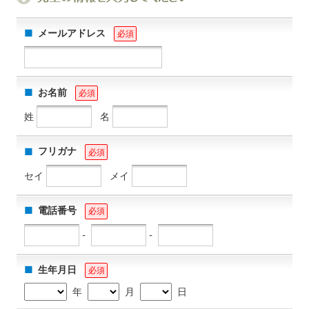
メールアドレス
必須
お名前
必須
姓
名
フリガナ
必須
セイ
メイ
電話番号
必須
-
-
生年月日
必須
年
月
日