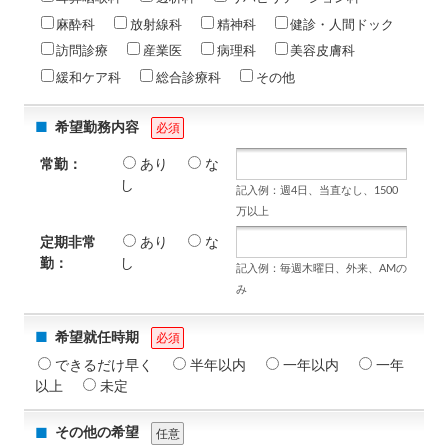
麻酔科
放射線科
精神科
健診・人間ドック
訪問診療
産業医
病理科
美容皮膚科
緩和ケア科
総合診療科
その他
希望勤務内容
必須
常勤：
あり
な
し
記入例：週4日、当直なし、1500
万以上
定期非常
あり
な
勤：
し
記入例：毎週木曜日、外来、AMの
み
希望就任時期
必須
できるだけ早く
半年以内
一年以内
一年
以上
未定
その他の希望
任意