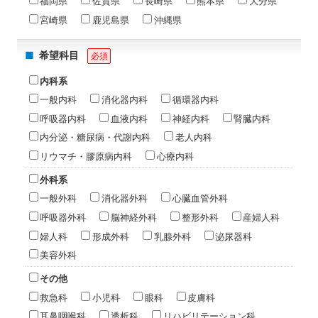
福岡県
佐賀県
長崎県
熊本県
大分県
宮崎県
鹿児島県
沖縄県
希望科目
必須
内科系
一般内科
消化器内科
循環器内科
呼吸器内科
血液内科
神経内科
腎臓内科
内分泌・糖尿病・代謝内科
老人内科
リウマチ・膠原病内科
心療内科
外科系
一般外科
消化器外科
心臓血管外科
呼吸器外科
脳神経外科
整形外科
産婦人科
婦人科
形成外科
乳腺外科
泌尿器科
美容外科
その他
救急科
小児科
眼科
皮膚科
耳鼻咽喉科
透析科
リハビリテーション科