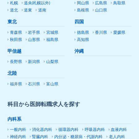
札幌
道央(札幌以外)
岡山県
広島県
鳥取県
道北
道東
道南
島根県
山口県
東北
四国
青森県
岩手県
宮城県
徳島県
香川県
愛媛県
秋田県
山形県
福島県
高知県
甲信越
沖縄
長野県
新潟県
山梨県
北陸
福井県
石川県
富山県
科目から医師転職求人を探す
内科系
一般内科
消化器内科
循環器内科
呼吸器内科
血液内科
神経内科
腎臓内科
内分泌・糖尿病・代謝内科
老人内科